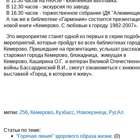
В 11.30 часов на НКАЗе - юбилейная выплавка.
В 12.30 часов - экскурсия по заводу.
В 16.30 часов - торжественное собрание (ДК "Алюминщик
А так же в библиотеке «Гармония» состоится презентац
новой книги «Кемерово. С любовью к городу. 1982-2007».
Это мероприятие станет одной из первых в серии подоб
мероприятий, которые пройдут во всех библиотеках горо
Кемерово. Пришедшие на презентацию, услышат расска
старожил города Кемерово, блокадница, живущая в
Кемерово, Каширина О.Г. и ветеран Великой Отечествен
войны Бассардинский В.И., смогут ознакомиться с книжно
выставкой «Город, в котором я живу».
метки:
256
,
Кемерово
,
Кузбасс
,
Новокузнецк
,
РусАл
Статьи по теме:
“Горячая линия” здорового образа жизни.
(0)