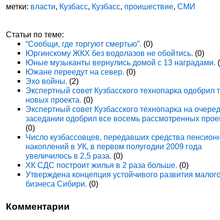
метки:
власти
,
Кузбасс
,
Кузбасс
,
проишествие
,
СМИ
Статьи по теме:
“Сообщи, где торгуют смертью”.
(0)
Юргинскому ЖКХ без водолазов не обойтись.
(0)
Юные музыканты вернулись домой с 13 наградами.
(
Южане переедут на север.
(0)
Эхо войны.
(2)
Экспертный совет Кузбасского технопарка одобрил 
новых проекта.
(0)
Экспертный совет Кузбасского технопарка на очере
заседании одобрил все восемь рассмотренных прое
(0)
Число кузбассовцев, передавших средства пенсион
накоплений в УК, в первом полугодии 2009 года
увеличилось в 2,5 раза.
(0)
ХК СДС построит жилья в 2 раза больше.
(0)
Утверждена концепция устойчивого развития малог
бизнеса Сибири.
(0)
Комментарии