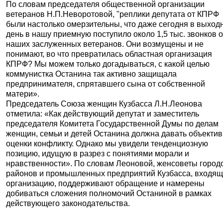
По словам председателя общественной организации
ветеранов Н.П.Неворотовой, "реплики депутата от КПРФ
были настолько омерзительны, что даже сегодня в выход
день в нашу приемную поступило около 1,5 тыс. звонков о
наших заслуженных ветеранов. Они возмущены и не
понимают, во что превратилась областная организация
КПРФ? Мы можем только догадываться, с какой целью
коммунистка Останина так активно защищала
предпринимателя, спрятавшего сына от собственной
матери».
Председатель Союза женщин Кузбасса Л.Н.Леонова
отметила: «Как действующий депутат и заместитель
председателя Комитета Государственной Думы по делам
женщин, семьи и детей Останина должна давать объекти
оценки конфликту. Однако мы увидели тенденциозную
позицию, идущую в разрез с понятиями морали и
нравственности». По словам Леоновой, женсоветы город
районов и промышленных предприятий Кузбасса, входящ
организацию, поддерживают обращение и намерены
добиваться сложения полномочий Останиной в рамках
действующего законодательства.