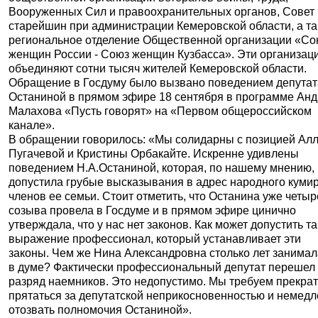
Вооруженных Сил и правоохранительных органов, Совет
старейшин при администрации Кемеровской области, а т
региональное отделение Общественной организации «Со
женщин России - Союз женщин Кузбасса». Эти организац
объединяют сотни тысяч жителей Кемеровской области.
Обращение в Госдуму было вызвано поведением депутат
Останиной в прямом эфире 18 сентября в программе Ан
Малахова «Пусть говорят» на «Первом общероссийском
канале».
В обращении говорилось: «Мы солидарны с позицией Ал
Пугачевой и Кристины Орбакайте. Искренне удивлены
поведением Н.А.Останиной, которая, по нашему мнению,
допустила грубые высказывания в адрес народного кумир
членов ее семьи. Стоит отметить, что Останина уже четыр
созыва провела в Госдуме и в прямом эфире цинично
утверждала, что у нас нет законов. Как может допустить т
выражение профессионал, который устанавливает эти
законы. Чем же Нина Александровна столько лет занимал
в думе? Фактически профессиональный депутат перешел
разряд наемников. Это недопустимо. Мы требуем прекрат
прятаться за депутатской неприкосновенностью и немед
отозвать полномочия Останиной».