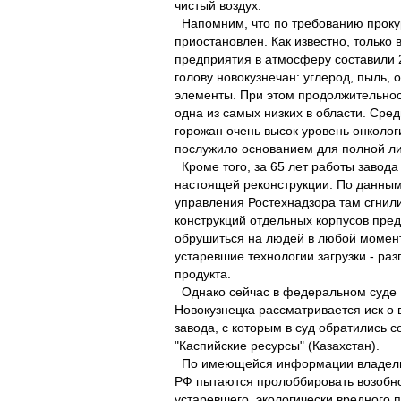
чистый воздух.
Напомним, что по требованию прокур
приостановлен. Как известно, только
предприятия в атмосферу составили 2
голову новокузнечан: углерод, пыль, 
элементы. При этом продолжительнос
одна из самых низких в области. Сре
горожан очень высок уровень онколог
послужило основанием для полной ли
Кроме того, за 65 лет работы завода 
настоящей реконструкции. По данным
управления Ростехнадзора там сгнили
конструкций отдельных корпусов пред
обрушиться на людей в любой момент
устаревшие технологии загрузки - раз
продукта.
Однако сейчас в федеральном суде 
Новокузнецка рассматривается иск о
завода, с которым в суд обратились 
"Каспийские ресурсы" (Казахстан).
По имеющейся информации владельц
РФ пытаются пролоббировать возобн
устаревшего, экологически вредного 