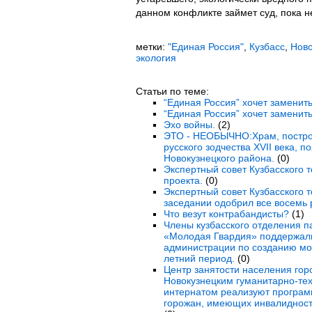
данном конфликте займет суд, пока н
метки:
"Единая Россия"
,
Кузбасс
,
Ново
экология
Статьи по теме:
“Единая Россия” хочет заменить
“Единая Россия” хочет заменить
Эхо войны.
(2)
ЭТО - НЕОБЫЧНО:Храм, постро
русского зодчества XVII века, 
Новокузнецкого района.
(0)
Экспертный совет Кузбасского 
проекта.
(0)
Экспертный совет Кузбасского 
заседании одобрил все восемь 
Что везут контрабандисты?
(1)
Члены кузбасского отделения п
«Молодая Гвардия» поддержали
администрации по созданию мо
летний период.
(0)
Центр занятости населения гор
Новокузнецким гуманитарно-те
интернатом реализуют програм
горожан, имеющих инвалидность