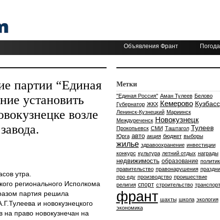
Объявления Франт
Погода
ие партии “Единая
Метки
ние установить
"Единая Россия"
Аман Тулеев
Белово
Кемерово
Кузбасс
Губернатор
ЖКХ
овокузнецке возле
Ленинск-Кузнецкий
Мариинск
Новокузнецк
Междуреченск
завода.
Тулеев
Прокопьевск
СМИ
Таштагол
авто
Юрга
акция
бюджет
выборы
жилье
здравоохранение
инвестиции
конкурс
культура
летний отдых
награды
недвижимость
образование
политик
правительство
правонарушения
праздни
асов утра.
про еду
производство
проишествие
кого регионального Исполкома
спорт
религия
строительство
транспор
франт
бразом партия решила
шахты
школа
экология
.Г.Тулеева и новокузнецкого
экономика
в на право новокузнечан на