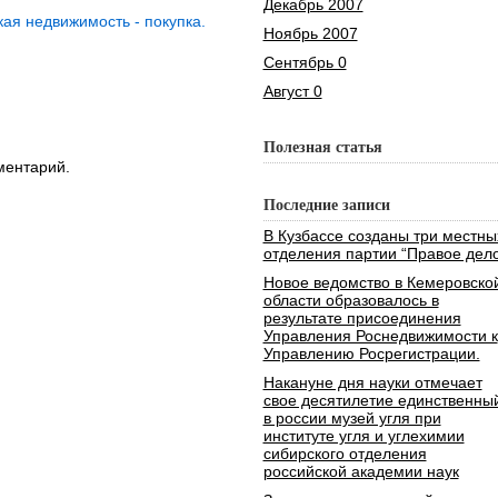
Декабрь 2007
ая недвижимость - покупка.
Ноябрь 2007
Сентябрь 0
Август 0
Полезная статья
ментарий.
Последние записи
В Кузбассе созданы три местны
отделения партии “Правое дело
Новое ведомство в Кемеровско
области образовалось в
результате присоединения
Управления Роснедвижимости к
Управлению Росрегистрации.
Накануне дня науки отмечает
свое десятилетие единственны
в россии музей угля при
институте угля и углехимии
сибирского отделения
российской академии наук