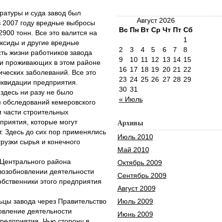
атуры и суда завод был
Август 2026
 в 2007 году вредные выбросы
Вс
Пн
Вт
Ср
Чт
Пт
Сб
900 тонн. Все это валится на
1
оксиды и другие вредные
2
3
4
5
6
7
8
ть жизни работников завода
9
10
11
12
13
14
15
ди проживающих в этом районе
16
17
18
19
20
21
22
ических заболеваний. Все это
23
24
25
26
27
28
29
квидации предприятия.
30
31
здесь ни разу не было
« Июль
 обследований кемеровского
 части строительных
приятия, которые могут
Архивы
. Здесь до сих пор применялись
Июль 2010
грузки сырья и конечного
Май 2010
Центрального района
Октябрь 2009
 возобновлении деятельности
Сентябрь 2009
собственники этого предприятия
Август 2009
ы завода через Правительство
Июль 2009
овление деятельности
Июнь 2009
предприятия. Чью сторону в