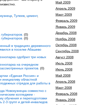
Май 2009
еизвестно.
Апрель 2009
Март 2009
кузнецк
,
Тулеев
,
цемент
,
Февраль 2009
Январь 2009
Декабрь 2008
 губернаторов.
(0)
 губернаторов.
(0)
Ноябрь 2008
Октябрь 2008
енный в традициях деревянного
появился в поселке Абашево
Сентябрь 2008
технопарка одобрил три новых
Август 2008
Июль 2008
технопарка на очередном
рассмотренных проектов.
(0)
Июнь 2008
Май 2008
артии «Единая Россия» и
 инициативу областной
Апрель 2008
лодежных отрядов для работы в
Март 2008
ода Новокузнецка совместно с
Февраль 2008
хническим колледжем -
му обучения и переподготовки
Январь 2008
 2-3 групп и детей-инвалидов.