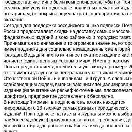
государства: частично были компенсированы убытки Почт
реализации услуги по доставке подписных печатных изда
по тарифам, не покрывающим затраты предприятия на е
оказание.
Сегодня для поддержки российского рынка подписки Поч
России предоставляет скидки на доставку самых массовы
федеральных изданий и всех районных и городских газет.
Принимается во внимание и то огромное значение, котор
имеет подписка для социально незащищенных категорий
граждан. Ведь для них то или иное печатное издание част
является единственным «окном в мир». Именно поэтому
Почта предоставляет дополнительную скидку в размере 
от стоимости услуг связи ветеранам и участникам Велико
Отечественной Войны и инвалидам I и II групп. А слепым 
слабовидящим людям, выписывающим специализирова
издания (напечатанные рельефно-точечным, плоскопеча
шрифтом), предприятие доставляет их бесплатно.
В настоящий момент в подписных каталогах находится
информация о 13 тысячах самых разных периодических
изданий. При подписке на газеты и журналы можно выбра
наиболее удобную форму доставки: до востребования, до
двери квартиры, до рабочего кабинета или до абонентско
ящика.