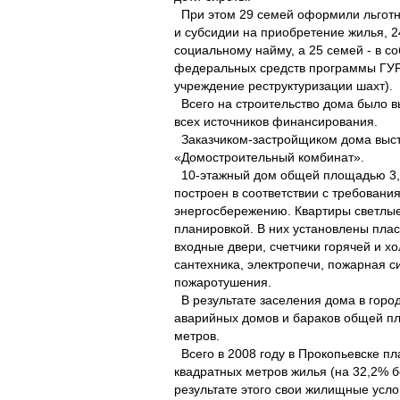
При этом 29 семей оформили льгот
и субсидии на приобретение жилья, 2
социальному найму, а 25 семей - в со
федеральных средств программы ГУР
учреждение реструктуризации шахт).
Всего на строительство дома было в
всех источников финансирования.
Заказчиком-застройщиком дома выст
«Домостроительный комбинат».
10-этажный дом общей площадью 3,9
построен в соответствии с требования
энергосбережению. Квартиры светлые
планировкой. В них установлены плас
входные двери, счетчики горячей и хо
сантехника, электропечи, пожарная с
пожаротушения.
В результате заселения дома в город
аварийных домов и бараков общей пл
метров.
Всего в 2008 году в Прокопьевске пла
квадратных метров жилья (на 32,2% б
результате этого свои жилищные усло