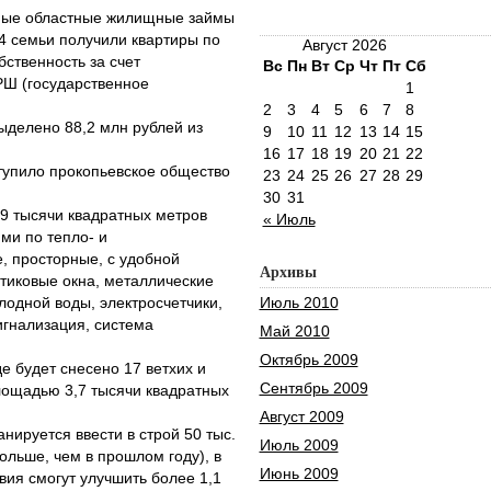
ные областные жилищные займы
4 семьи получили квартиры по
Август 2026
бственность за счет
Вс
Пн
Вт
Ср
Чт
Пт
Сб
Ш (государственное
1
2
3
4
5
6
7
8
ыделено 88,2 млн рублей из
9
10
11
12
13
14
15
16
17
18
19
20
21
22
упило прокопьевское общество
23
24
25
26
27
28
29
30
31
 тысячи квадратных метров
« Июль
ми по тепло- и
, просторные, с удобной
Архивы
тиковые окна, металлические
лодной воды, электросчетчики,
Июль 2010
игнализация, система
Май 2010
Октябрь 2009
е будет снесено 17 ветхих и
Сентябрь 2009
ощадью 3,7 тысячи квадратных
Август 2009
нируется ввести в строй 50 тыс.
Июль 2009
ольше, чем в прошлом году), в
Июнь 2009
вия смогут улучшить более 1,1