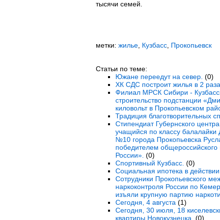
тысячи семей.
метки:
жилье
,
Кузбасс
,
Прокопьевск
Статьи по теме:
Южане переедут на север.
(0)
ХК СДС построит жилья в 2 раз
Филиал МРСК Сибири - Кузбасс
строительство подстанции «Дм
киловольт в Прокопьевском рай
Традиция благотворительных сп
Стипендиат Губернского центр
учащийся по классу балалайки
№10 города Прокопьевска Русл
победителем общероссийского 
России».
(0)
Спортивный Кузбасс.
(0)
Социальная ипотека в действии
Сотрудники Прокопьевского ме
наркоконтроля России по Кемер
изъяли крупную партию наркоти
Сегодня, 4 августа
(1)
Сегодня, 30 июля, 18 киселевс
квартиры Новокузнецка.
(0)