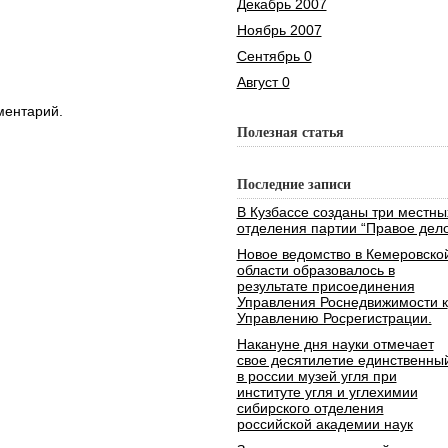
Декабрь 2007
Ноябрь 2007
Сентябрь 0
Август 0
ментарий.
Полезная статья
Последние записи
В Кузбассе созданы три местны
отделения партии “Правое дело
Новое ведомство в Кемеровско
области образовалось в
результате присоединения
Управления Роснедвижимости к
Управлению Росрегистрации.
Накануне дня науки отмечает
свое десятилетие единственны
в россии музей угля при
институте угля и углехимии
сибирского отделения
российской академии наук