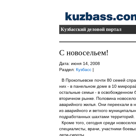
Кузбасский деловой портал
С новосельем!
Дата: июня 14, 2008
Раздел:
Кузбасс
|
В Прокопьевске почти 80 семей спра
них - в панельном доме в 10 микрора
остальные семьи - в освобожденном 
вторичном рынке. Половина новоселов
аварийного жилья. Они переехали в 
из аварийного и ветхого муниципально
подработанных шахтами территорий.
Кроме того, сегодня среди новосел
специалисты, врачи, участники боевы
дети-сироты.