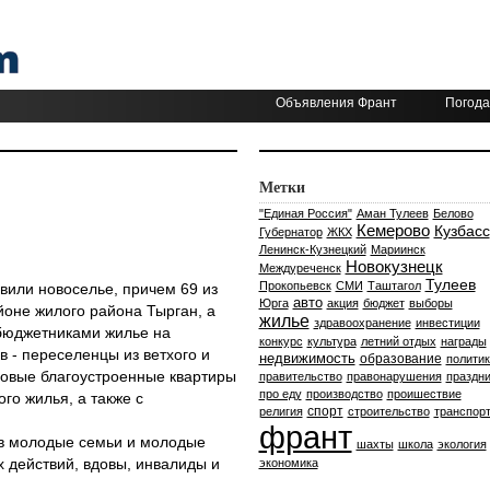
Объявления Франт
Погода
Метки
"Единая Россия"
Аман Тулеев
Белово
Кемерово
Кузбасс
Губернатор
ЖКХ
Ленинск-Кузнецкий
Мариинск
Новокузнецк
Междуреченск
Тулеев
Прокопьевск
СМИ
Таштагол
вили новоселье, причем 69 из
авто
Юрга
акция
бюджет
выборы
йоне жилого района Тырган, а
жилье
здравоохранение
инвестиции
бюджетниками жилье на
конкурс
культура
летний отдых
награды
 - переселенцы из ветхого и
недвижимость
образование
политик
новые благоустроенные квартиры
правительство
правонарушения
праздни
про еду
производство
проишествие
го жилья, а также с
спорт
религия
строительство
транспор
франт
ов молодые семьи и молодые
шахты
школа
экология
х действий, вдовы, инвалиды и
экономика