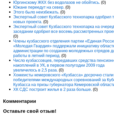
Юргинскому ЖКХ без водолазов не обойтись.
(0)
Южане переедут на север.
(0)
Этого было неизбежать.
(0)
Экспертный совет Кузбасского технопарка одобрил 
новых проекта.
(0)
Экспертный совет Кузбасского технопарка на очере
заседании одобрил все восемь рассмотренных прое
(0)
Члены кузбасского отделения партии «Единая Росси
«Молодая Гвардия» поддержали инициативу област
администрации по созданию молодежных отрядов д
работы в летний период.
(0)
Число кузбассовцев, передавших средства пенсион
накоплений в УК, в первом полугодии 2009 года
увеличилось в 2,5 раза.
(0)
Хоккеисты кемеровского «Кузбасса» досрочно стали
победителями международных соревнований за Куб
Кузбасса на призы губернатора Кемеровской област
ХК СДС построит жилья в 2 раза больше.
(0)
Комментарии
Оставьте свой отзыв!