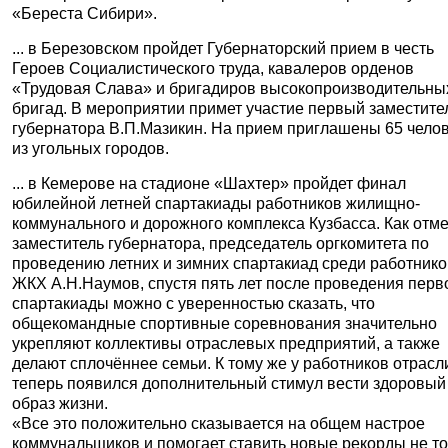
«Береста Сибири».
... в Березовском пройдет Губернаторский прием в честь
Героев Социалистического труда, кавалеров орденов
«Трудовая Слава» и бригадиров высокопроизводительны
бригад. В мероприятии примет участие первый заместите
губернатора В.П.Мазикин. На прием приглашены 65 чело
из угольных городов.
... в Кемерове на стадионе «Шахтер» пройдет финал
юбилейной летней спартакиады работников жилищно-
коммунального и дорожного комплекса Кузбасса.
Как отм
заместитель губернатора, председатель оргкомитета по
проведению летних и зимних спартакиад среди работник
ЖКХ А.Н.Наумов, спустя пять лет после проведения перв
спартакиады можно с уверенностью сказать, что
общекомандные спортивные соревнования значительно
укрепляют коллективы отраслевых предприятий, а также
делают сплочённее семьи. К тому же у работников отрасл
теперь появился дополнительный стимул вести здоровый
образ жизни.
«Все это положительно сказывается на общем настрое
коммунальщиков и помогает ставить новые рекорды не т