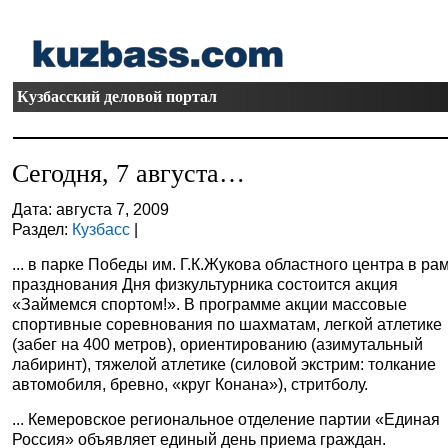
Кузбасский деловой портал
Сегодня, 7 августа…
Дата: августа 7, 2009
Раздел:
Кузбасс
|
... в парке Победы им. Г.К.Жукова областного центра в ра
празднования Дня физкультурника состоится акция
«Займемся спортом!».
В программе акции массовые
спортивные соревнования по
шахматам,
легкой атлетике
(забег на 400 метров), ориентированию (азимутальный
лабиринт), тяжелой атлетике (силовой экстрим:
толкание
автомобиля,
бревно, «круг Конана»), стритболу.
... Кемеровское региональное отделение партии «Единая
Россия» объявляет единый день приема граждан.