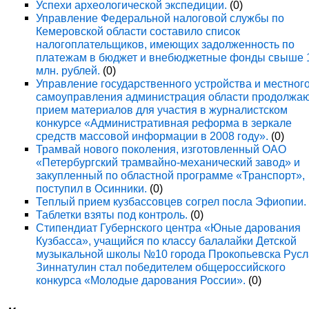
Успехи археологической экспедиции.
(0)
Управление Федеральной налоговой службы по
Кемеровской области составило список
налогоплательщиков, имеющих задолженность по
платежам в бюджет и внебюджетные фонды свыше 
млн. рублей.
(0)
Управление государственного устройства и местног
самоуправления администрация области продолжа
прием материалов для участия в журналистском
конкурсе «Административная реформа в зеркале
средств массовой информации в 2008 году».
(0)
Трамвай нового поколения, изготовленный ОАО
«Петербургский трамвайно-механический завод» и
закупленный по областной программе «Транспорт»,
поступил в Осинники.
(0)
Теплый прием кузбассовцев согрел посла Эфиопии.
Таблетки взяты под контроль.
(0)
Стипендиат Губернского центра «Юные дарования
Кузбасса», учащийся по классу балалайки Детской
музыкальной школы №10 города Прокопьевска Рус
Зиннатулин стал победителем общероссийского
конкурса «Молодые дарования России».
(0)