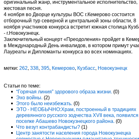
оригинальный жанр, инструментальное исполнительство,
жестовая песня.
4 ноября во Дворце культуры ВОС г.Кемерово состоится
отборочный тур северной и центральной зоны области, 8
ноября участников конкурса встретит южная столица Куз
- г.Новокузнецк.
Заключительный концерт «Преодоления» пройдет в Кеме
в Международный День инвалидов, в котором примут уча
Лауреаты и Дипломанты конкурса во всех номинациях.
метки:
262
,
338
,
395
,
Кемерово
,
Кузбасс
,
Новокузнецк
Статьи по теме:
“Горячая линия” здорового образа жизни.
(0)
Эхо войны.
(2)
Этого было неизбежать.
(0)
ЭТО - НЕОБЫЧНО:Храм, построенный в традициях
деревянного русского зодчества XVII века, появился
поселке Абашево Новокузнецкого района.
(0)
Что везут контрабандисты?
(1)
Центр занятости населения города Новокузнецка
совместно с Новокузнецким гуманитарно-техническ