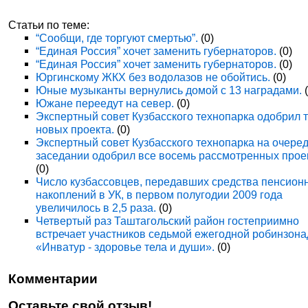
Статьи по теме:
“Сообщи, где торгуют смертью”.
(0)
“Единая Россия” хочет заменить губернаторов.
(0)
“Единая Россия” хочет заменить губернаторов.
(0)
Юргинскому ЖКХ без водолазов не обойтись.
(0)
Юные музыканты вернулись домой с 13 наградами.
(
Южане переедут на север.
(0)
Экспертный совет Кузбасского технопарка одобрил 
новых проекта.
(0)
Экспертный совет Кузбасского технопарка на очере
заседании одобрил все восемь рассмотренных прое
(0)
Число кузбассовцев, передавших средства пенсион
накоплений в УК, в первом полугодии 2009 года
увеличилось в 2,5 раза.
(0)
Четвертый раз Таштагольский район гостеприимно
встречает участников седьмой ежегодной робинзон
«Инватур - здоровье тела и души».
(0)
Комментарии
Оставьте свой отзыв!