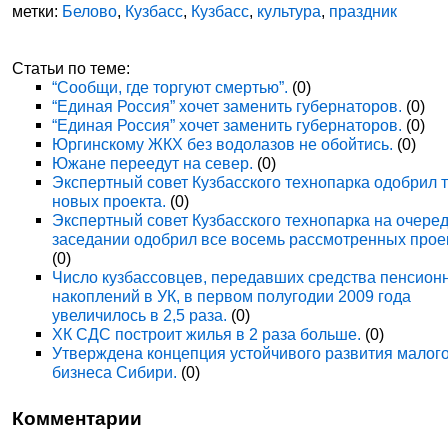
метки:
Белово
,
Кузбасс
,
Кузбасс
,
культура
,
праздник
Статьи по теме:
“Сообщи, где торгуют смертью”.
(0)
“Единая Россия” хочет заменить губернаторов.
(0)
“Единая Россия” хочет заменить губернаторов.
(0)
Юргинскому ЖКХ без водолазов не обойтись.
(0)
Южане переедут на север.
(0)
Экспертный совет Кузбасского технопарка одобрил 
новых проекта.
(0)
Экспертный совет Кузбасского технопарка на очере
заседании одобрил все восемь рассмотренных прое
(0)
Число кузбассовцев, передавших средства пенсион
накоплений в УК, в первом полугодии 2009 года
увеличилось в 2,5 раза.
(0)
ХК СДС построит жилья в 2 раза больше.
(0)
Утверждена концепция устойчивого развития малог
бизнеса Сибири.
(0)
Комментарии