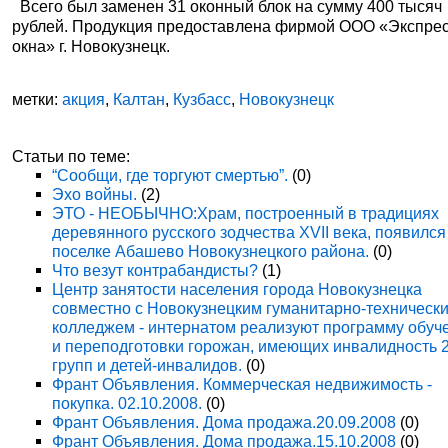
Всего был заменен 31 оконный блок на сумму 400 тысяч
рублей. Продукция предоставлена фирмой ООО «Экспрес
окна» г. Новокузнецк.
метки:
акция
,
Калтан
,
Кузбасс
,
Новокузнецк
Статьи по теме:
“Сообщи, где торгуют смертью”.
(0)
Эхо войны.
(2)
ЭТО - НЕОБЫЧНО:Храм, построенный в традициях
деревянного русского зодчества XVII века, появился
поселке Абашево Новокузнецкого района.
(0)
Что везут контрабандисты?
(1)
Центр занятости населения города Новокузнецка
совместно с Новокузнецким гуманитарно-техническ
колледжем - интернатом реализуют программу обуч
и переподготовки горожан, имеющих инвалидность 
групп и детей-инвалидов.
(0)
Франт Объявления. Коммерческая недвижимость -
покупка. 02.10.2008.
(0)
Франт Объявления. Дома продажа.20.09.2008
(0)
Франт Объявления. Дома продажа.15.10.2008
(0)