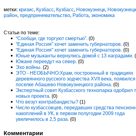
метки:
кризис
,
Кузбасс
,
Кузбасс
,
Новокузнецк
,
Новокузнец
район
,
предпринемательство
,
Работа
,
экономика
Статьи по теме:
“Сообщи, где торгуют смертью”.
(0)
“Единая Россия” хочет заменить губернаторов.
(0)
“Единая Россия” хочет заменить губернаторов.
(0)
Юные музыканты вернулись домой с 13 наградами.
(
Южане переедут на север.
(0)
Эхо войны.
(2)
ЭТО - НЕОБЫЧНО:Храм, построенный в традициях
деревянного русского зодчества XVII века, появился
поселке Абашево Новокузнецкого района.
(0)
Экспертный совет Кузбасского технопарка одобрил 
новых проекта.
(0)
Что везут контрабандисты?
(1)
Число кузбассовцев, передавших средства пенсион
накоплений в УК, в первом полугодии 2009 года
увеличилось в 2,5 раза.
(0)
Комментарии