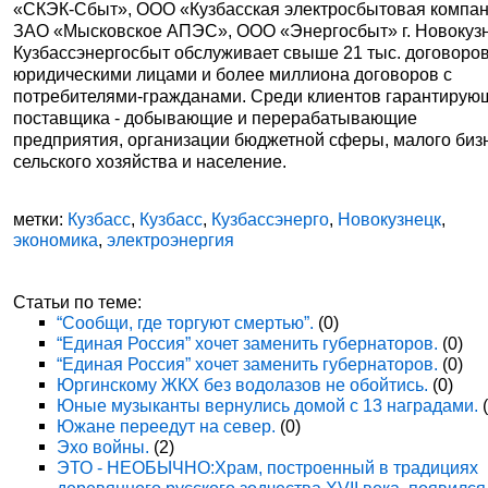
«СКЭК-Сбыт», ООО «Кузбасская электросбытовая компан
ЗАО «Мысковское АПЭС», ООО «Энергосбыт» г. Новокузн
Кузбассэнергосбыт обслуживает свыше 21 тыс. договоров
юридическими лицами и более миллиона договоров с
потребителями-гражданами. Среди клиентов гарантирую
поставщика - добывающие и перерабатывающие
предприятия, организации бюджетной сферы, малого биз
сельского хозяйства и население.
метки:
Кузбасс
,
Кузбасс
,
Кузбассэнерго
,
Новокузнецк
,
экономика
,
электроэнергия
Статьи по теме:
“Сообщи, где торгуют смертью”.
(0)
“Единая Россия” хочет заменить губернаторов.
(0)
“Единая Россия” хочет заменить губернаторов.
(0)
Юргинскому ЖКХ без водолазов не обойтись.
(0)
Юные музыканты вернулись домой с 13 наградами.
(
Южане переедут на север.
(0)
Эхо войны.
(2)
ЭТО - НЕОБЫЧНО:Храм, построенный в традициях