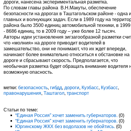
дороги, нанесена экспериментальная разметка.
По словам главы района
В.Н.Макуты,
обеспечение
безопасности на дорогах в Таштагольском районе -
одна 
главных и волнующих задач.
Если в 1989 году на террито
района было 3500 единиц автомобильной техники, в 1999
- 8686 единиц, то в 2009 году – уже более 12 тысяч.
Авторы идеи установления зигзагообразной разметки счи
что
«молния» на дороге приводит водителей в
замешательство, они не понимают, что их ждет впереди,
начинают более внимательно относиться к обстановке на
дороге и сбрасывают скорость.
Предполагается, что
необычная разметка будет обращать внимание водителя 
возможную опасность.
метки:
безопасность
,
гибдд
,
дороги
,
Кузбасс
,
Кузбасс
,
правонарушения
,
Таштагол
,
транспорт
Статьи по теме:
“Единая Россия” хочет заменить губернаторов.
(0)
“Единая Россия” хочет заменить губернаторов.
(0)
Юргинскому ЖКХ без водолазов не обойтись.
(0)