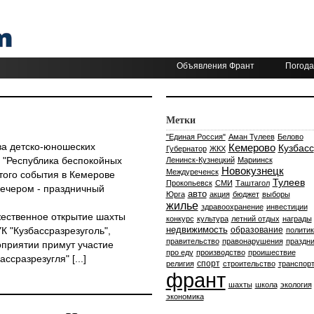
Объявления Франт
Погода
Метки
"Единая Россия"
Аман Тулеев
Белово
ва детско-юношеских
Кемерово
Кузбасс
Губернатор
ЖКХ
 "Республика беспокойных
Ленинск-Кузнецкий
Мариинск
Новокузнецк
Междуреченск
этого события в Кемерове
Тулеев
Прокопьевск
СМИ
Таштагол
вечером - праздничный
авто
Юрга
акция
бюджет
выборы
жилье
здравоохранение
инвестиции
ржественное открытие шахты
конкурс
культура
летний отдых
награды
недвижимость
К "Кузбассразрезуголь",
образование
политик
правительство
правонарушения
праздни
оприятии примут участие
про еду
производство
проишествие
ссразрезугля" [...]
спорт
религия
строительство
транспор
франт
шахты
школа
экология
экономика