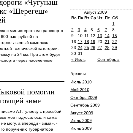
одороги «Чугунаш –
екс «Шерегеш»
Август 2009
Вс
Пн
Вт
Ср
Чт
Пт
Сб
ей
1
2
3
4
5
6
7
8
ева с министерством транспорта
9
10
11
12
13
14
15
 600 тыс. рублей на
16
17
18
19
20
21
22
– горно-лыжный комплекс
23
24
25
26
27
28
29
ретьей технической категории.
30
31
лексу на 24 км. При этом будет
« Июль
Сентябрь »
анспорта через населенные
Архивы
Июль 2010
Май 2010
ыковой помогли
Октябрь 2009
стоящей зиме
Сентябрь 2009
письмо А.Г.Тулееву с просьбой
Август 2009
вье мое подкосилось, и сама
Июль 2009
е могу, а впереди - зима», -
Июнь 2009
 По поручению губернатора