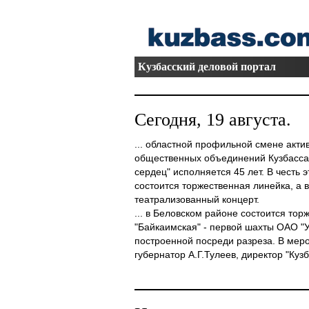
Кузбасский деловой портал
Сегодня, 19 августа.
... областной профильной смене акти
общественных объединений Кузбасса
сердец" исполняется 45 лет. В честь 
состоится торжественная линейка, а 
театрализованный концерт.
... в Беловском районе состоится то
"Байкаимская" - первой шахты ОАО "У
построенной посреди разреза. В мер
губернатор А.Г.Тулеев, директор "Кузба