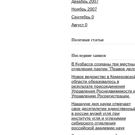
Декабрь 2007
Ноябрь 2007
Сентябрь 0
Август 0
Полезная статья
Последние записи
В Кузбассе созданы три местны
отделения партии “Правое дело
Новое ведомство в Кемеровско
области образовалось в
результате присоединения
Управления Роснедвижимости к
Управлению Росрегистрации.
Накануне дня науки отмечает
свое десятилетие единственны
в россии музей угля при
институте угля и углехимии
сибирского отделения
российской академии наук