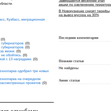
Завершается весенний этап
области.
акции по озеленению территор
В Новокузнецке снизят тарифы
на вывоз мусора на 30%
асс
,
Кузбасс
,
миграционная
Последнии комментарии
(0)
 губернаторов.
(0)
 губернаторов.
(0)
за жизни.
(0)
не обойтись.
(0)
ой с 13 наградами.
(0)
Похожие статьи
Не найдены
технопарка одобрил три новых
технопарка на очередном
Анонс статьи
рассмотренных проектов.
(0)