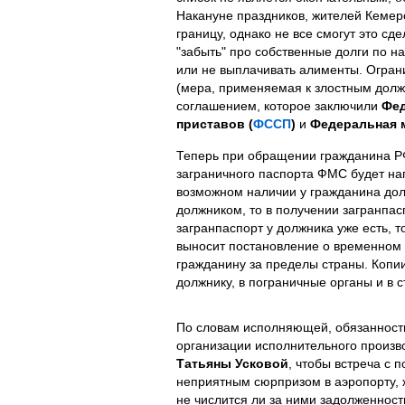
Накануне праздников, жителей Кемер
границу, однако не все смогут это сде
"забыть" про собственные долги по на
или не выплачивать алименты. Огран
(мера, применяемая к злостным долж
соглашением, которое заключили
Фед
приставов (
ФССП
)
и
Федеральная 
Теперь при обращении гражданина Р
заграничного паспорта ФМС будет на
возможном наличии у гражданина долг
должником, то в получении загранпас
загранпаспорт у должника уже есть, 
выносит постановление о временном 
гражданину за пределы страны. Копи
должнику, в пограничные органы и в 
По словам исполняющей, обязанност
организации исполнительного произв
Татьяны Усковой
, чтобы встреча с 
неприятным сюрпризом в аэропорту, ж
не числится ли за ними задолженность