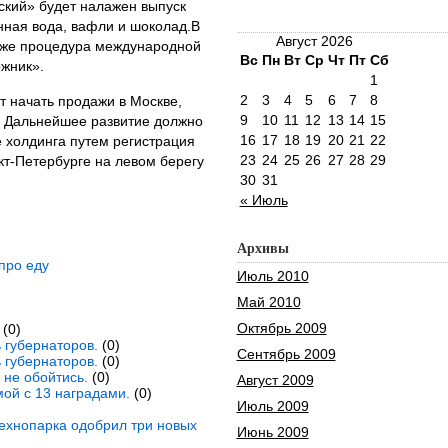
кий» будет налажен выпуск
нная вода, вафли и шоколад.В
Август 2026
кже процедура международной
Вс
Пн
Вт
Ср
Чт
Пт
Сб
ожник».
1
2
3
4
5
6
7
8
 начать продажи в Москве,
9
10
11
12
13
14
15
. Дальнейшее развитие должно
16
17
18
19
20
21
22
 холдинга путем регистрация
23
24
25
26
27
28
29
кт-Петербурге на левом берегу
30
31
« Июль
Архивы
про еду
Июль 2010
Май 2010
Октябрь 2009
(0)
 губернаторов.
(0)
Сентябрь 2009
 губернаторов.
(0)
не обойтись.
(0)
Август 2009
ой с 13 наградами.
(0)
Июль 2009
технопарка одобрил три новых
Июнь 2009