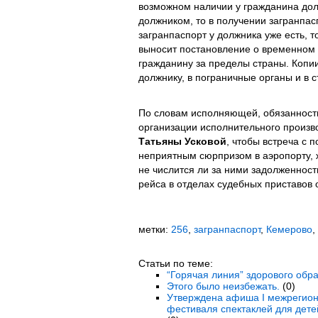
возможном наличии у гражданина долг
должником, то в получении загранпас
загранпаспорт у должника уже есть, 
выносит постановление о временном 
гражданину за пределы страны. Копи
должнику, в пограничные органы и в 
По словам исполняющей, обязанност
организации исполнительного произв
Татьяны Усковой
, чтобы встреча с 
неприятным сюрпризом в аэропорту, ж
не числится ли за ними задолженность
рейса в отделах судебных приставов 
метки:
256
,
загранпаспорт
,
Кемерово
,
Статьи по теме:
“Горячая линия” здорового обра
Этого было неизбежать.
(0)
Утверждена афиша I межрегион
фестиваля спектаклей для дете