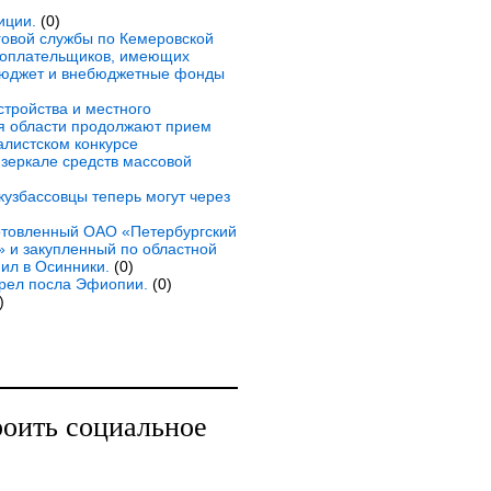
иции.
(0)
овой службы по Кемеровской
огоплательщиков, имеющих
бюджет и внебюджетные фонды
стройства и местного
я области продолжают прием
алистском конкурсе
зеркале средств массовой
 кузбассовцы теперь могут через
готовленный ОАО «Петербургский
 и закупленный по областной
ил в Осинники.
(0)
грел посла Эфиопии.
(0)
)
роить социальное