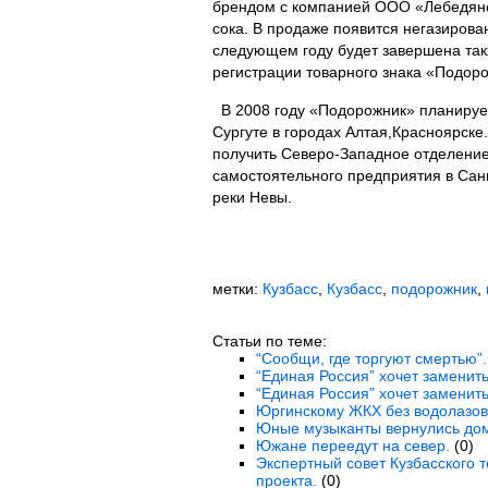
брендом с компанией ООО «Лебедянс
сока. В продаже появится негазирова
следующем году будет завершена та
регистрации товарного знака «Подор
В 2008 году «Подорожник» планирует
Сургуте в городах Алтая,Красноярске
получить Северо-Западное отделение
самостоятельного предприятия в Сан
реки Невы.
метки:
Кузбасс
,
Кузбасс
,
подорожник
,
Статьи по теме:
“Сообщи, где торгуют смертью”.
“Единая Россия” хочет заменить
“Единая Россия” хочет заменить
Юргинскому ЖКХ без водолазов 
Юные музыканты вернулись дом
Южане переедут на север.
(0)
Экспертный совет Кузбасского 
проекта.
(0)