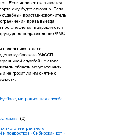
ов. Если человек оказывается
порта ему будет отказано. Если
то судебный пристав-исполнитель
ограничении права выезда
и постановления направляются
структурное подразделение ФМС.
и начальника отдела
одства кузбасского
УФССП
пограничной службой не стала
ители области могут уточнить,
 и не грозит ли им снятие с
области.
Кузбасс
,
миграционная служба
за жизни.
(0)
ального театрального
й и подростков «Сибирский кот».