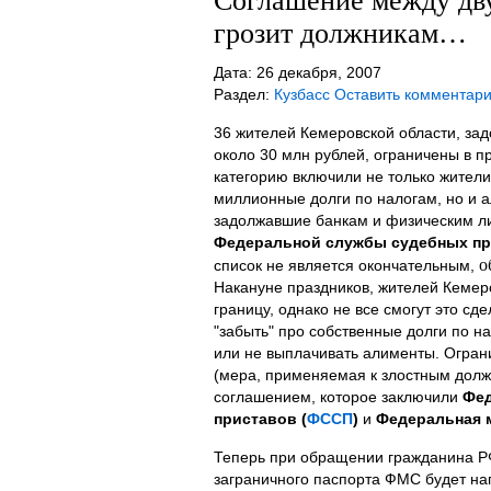
Соглашение между дв
грозит должникам…
Дата: 26 декабря, 2007
Раздел:
Кузбасс
Оставить комментар
36 жителей Кемеровской области, за
около 30 млн рублей, ограничены в пр
категорию включили не только жител
миллионные долги по налогам, но и 
задолжавшие банкам и физическим л
Федеральной службы судебных пр
о
список не является окончательным,
Накануне праздников, жителей Кемер
границу, однако не все смогут это сде
"забыть" про собственные долги по на
или не выплачивать алименты. Огран
(мера, применяемая к злостным долж
соглашением, которое заключили
Фед
приставов (
ФССП
)
и
Федеральная 
Теперь при обращении гражданина Р
заграничного паспорта ФМС будет на