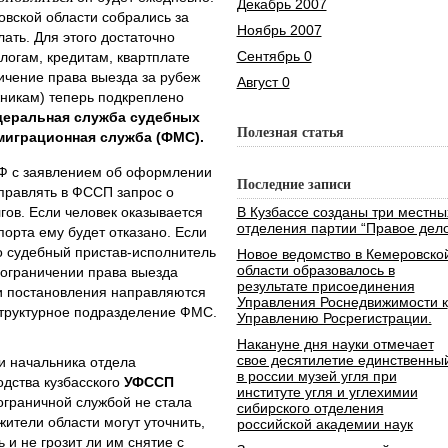
Декабрь 2007
овской области собрались за
Ноябрь 2007
лать. Для этого достаточно
Сентябрь 0
логам, кредитам, квартплате
ичение права выезда за рубеж
Август 0
никам) теперь подкреплено
еральная служба судебных
Полезная статья
миграционная служба (ФМС).
Ф с заявлением об оформлении
Последние записи
правлять в ФССП запрос о
ов. Если человек оказывается
В Кузбассе созданы три местны
отделения партии “Правое дело
порта ему будет отказано. Если
то судебный пристав-исполнитель
Новое ведомство в Кемеровско
области образовалось в
ограничении права выезда
результате присоединения
и постановления направляются
Управления Роснедвижимости к
структурное подразделение ФМС.
Управлению Росрегистрации.
Накануне дня науки отмечает
свое десятилетие единственны
и начальника отдела
в россии музей угля при
одства кузбасского
УФССП
институте угля и углехимии
пограничной службой не стала
сибирского отделения
ители области могут уточнить,
российской академии наук
 и не грозит ли им снятие с