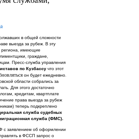
умя службами,
ий
должавших в общей сложности
аве выезда за рубеж. В эту
и региона, имеющие
алиментщики, граждане,
ицам. Пресс-служба управления
иставов по Кузбассу
что этот
бновляться
он будет ежедневно.
овской области собрались за
лать. Для этого достаточно
логам, кредитам, квартплате
ичение права выезда за рубеж
никам) теперь подкреплено
еральная служба судебных
миграционная служба (ФМС).
Ф с заявлением об оформлении
правлять в ФССП запрос о