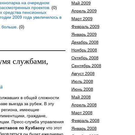
технопарка на очередном
Май 2009
рассмотренных проектов.
(0)
Апрель 2009
х средства пенсионных
годии 2009 года увеличилось в
Март 2009
Февраль 2009
а больше.
(0)
Январь 2009
Декабрь 2008
Ноябрь 2008
Октябрь 2008
умя службами,
Сентябрь 2008
Август 2008
Июль 2008
ий
Июнь 2008
Май 2008
должавших в общей сложности
аве выезда за рубеж. В эту
Апрель 2008
и региона, имеющие
Март 2008
алиментщики, граждане,
Февраль 2008
ицам. Пресс-служба управления
иставов по Кузбассу
что этот
Январь 2008
бновляться
он будет ежедневно.