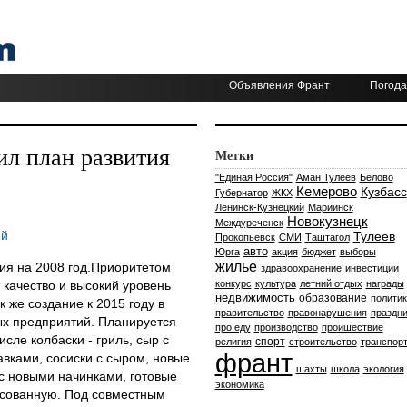
Объявления Франт
Погода
л план развития
Метки
"Единая Россия"
Аман Тулеев
Белово
Кемерово
Кузбасс
Губернатор
ЖКХ
Ленинск-Кузнецкий
Мариинск
Новокузнецк
Междуреченск
ий
Тулеев
Прокопьевск
СМИ
Таштагол
авто
Юрга
акция
бюджет
выборы
жилье
ия на 2008 год.Приоритетом
здравоохранение
инвестиции
качество и высокий уровень
конкурс
культура
летний отдых
награды
недвижимость
образование
политик
к же создание к 2015 году в
правительство
правонарушения
праздни
ых предприятий. Планируется
про еду
производство
проишествие
исле колбаски - гриль, сыр с
спорт
религия
строительство
транспор
франт
ками, сосиски с сыром, новые
шахты
школа
экология
с новыми начинками, готовые
экономика
асованную. Под совместным