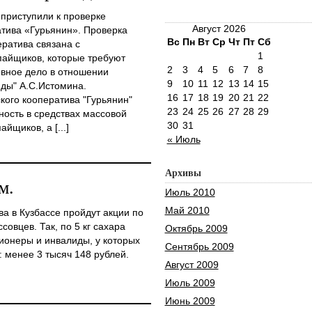
приступили к проверке
Август 2026
атива «Гурьянин». Проверка
Вс
Пн
Вт
Ср
Чт
Пт
Сб
ратива связана с
1
айщиков, которые требуют
2
3
4
5
6
7
8
ловное дело в отношении
9
10
11
12
13
14
15
ды" А.С.Истомина.
16
17
18
19
20
21
22
кого кооператива "Гурьянин"
23
24
25
26
27
28
29
ость в средствах массовой
30
31
щиков, а [...]
« Июль
Архивы
м.
Июль 2010
Май 2010
ва в Кузбассе пройдут акции по
овцев. Так, по 5 кг сахара
Октябрь 2009
онеры и инвалиды, у которых
Сентябрь 2009
 менее 3 тысяч 148 рублей.
Август 2009
Июль 2009
Июнь 2009