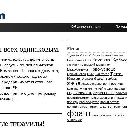
Объявления Франт
Погода
я всех одинаковым.
Метки
"Единая Россия"
Аман Тулеев
Белово
инимательства должны быть
Кемерово
Кузбасс
Губернатор
ЖКХ
а Госдумы по экономической
Ленинск-Кузнецкий
Мариинск
Новокузнецк
Междуреченск
Ермакова. По словам депутата,
Тулеев
Прокопьевск
СМИ
Таштагол
 экономического подъема,
авто
Юрга
акция
бюджет
выборы
 предпринимательства - это
жилье
здравоохранение
инвестиции
ьства РФ.
конкурс
культура
летний отдых
награды
недвижимость
льство приняло уже программу
образование
политик
правительство
правонарушения
праздни
сены [...]
про еду
производство
проишествие
спорт
религия
строительство
транспор
франт
шахты
школа
экология
экономика
ые пирамиды!