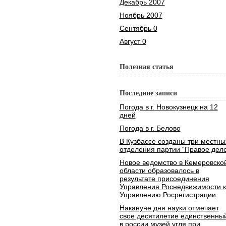
Декабрь 2007
Ноябрь 2007
Сентябрь 0
Август 0
Полезная статья
Последние записи
Погода в г. Новокузнецк на 12
дней
Погода в г. Белово
В Кузбассе созданы три местны
отделения партии “Правое дело
Новое ведомство в Кемеровско
области образовалось в
результате присоединения
Управления Роснедвижимости к
Управлению Росрегистрации.
Накануне дня науки отмечает
свое десятилетие единственны
в россии музей угля при