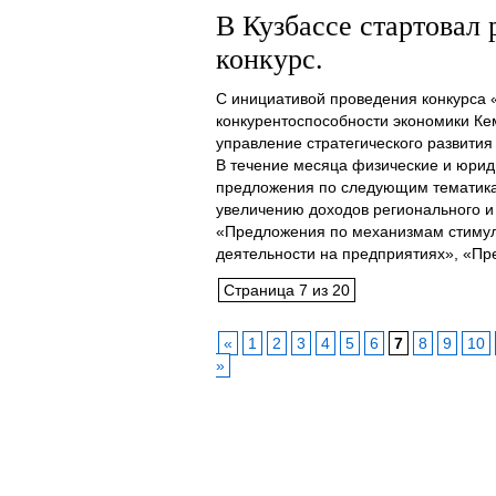
В Кузбассе стартовал
конкурс.
С инициативой проведения конкурса
конкурентоспособности экономики Ке
управление стратегического развития
В течение месяца физические и юриди
предложения по следующим тематик
увеличению доходов регионального и
«Предложения по механизмам стиму
деятельности на предприятиях», «Пред
Страница 7 из 20
«
1
2
3
4
5
6
7
8
9
10
»