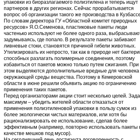
упаковки из биоразлагаемого полиэтилена и теперь ищут
партнеров в других регионах. Сейчас прорабатывается
вопрос об организации такого же производства в Кузбассе
По словам директора ГУ «Областной комитет природных
ресурсов» Я.О.Семенова, пластиковые пакеты люди
частенько используют не более одного раза, выбрасывают
задумываясь, где попало. В результате пакеты забивают
ливневые стоки, становятся причиной гибели животных.
Утилизировать их непросто, так как в природе нет бактери
способных разлагать полимерные соединения, поэтому
избавиться от пакетов можно только путем сжигания. При
этом выделяются дополнительные вредные для человека
окружающей среды вещества. Поэтому в Кемеровской
области в июне решили объявить акцию по ограничению
применения таких пакетов.
Перед организаторами акции стоит несколько целей. Зада
максимум – убедить жителей области отказаться от
применения полиэтиленовой упаковки в пользу сумок из
более экологически чистых материалов, или хотя бы
рационализировать ее использование, сделав более
эффективным (например, повторно использовать пакеты 
качестве мешков под мусор).
На сегодняшний день достигнута договоренность с