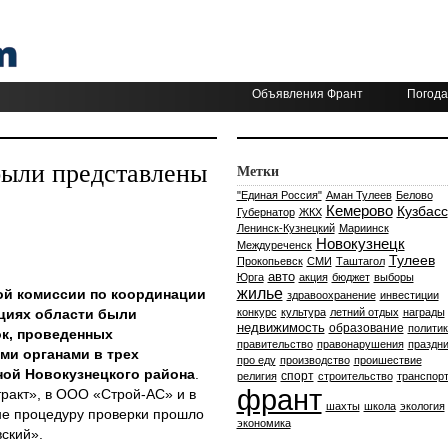
Объявления Франт
Погода
были представлены
Метки
"Единая Россия"
Аман Тулеев
Белово
Кемерово
Кузбасс
Губернатор
ЖКХ
Ленинск-Кузнецкий
Мариинск
Новокузнецк
Междуреченск
Тулеев
Прокопьевск
СМИ
Таштагол
авто
Юрга
акция
бюджет
выборы
жилье
ой комиссии по координации
здравоохранение
инвестиции
ациях области были
конкурс
культура
летний отдых
награды
недвижимость
образование
политик
к, проведенных
правительство
правонарушения
праздни
и органами в трех
про еду
производство
проишествие
ной Новокузнецкого района
.
спорт
религия
строительство
транспор
франт
акт», в ООО «Строй-АС» и в
шахты
школа
экология
не процедуру проверки прошло
экономика
ский».