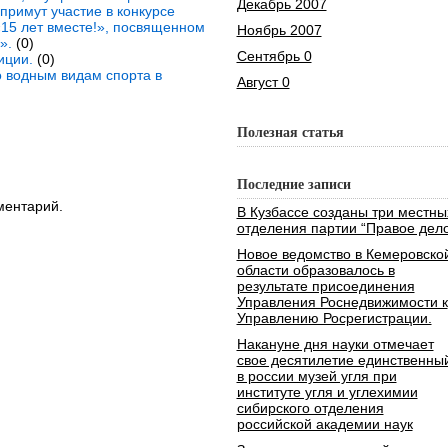
Декабрь 2007
примут участие в конкурсе
15 лет вместе!», посвященном
Ноябрь 2007
».
(0)
Сентябрь 0
иции.
(0)
 водным видам спорта в
Август 0
Полезная статья
Последние записи
ментарий.
В Кузбассе созданы три местны
отделения партии “Правое дело
Новое ведомство в Кемеровско
области образовалось в
результате присоединения
Управления Роснедвижимости к
Управлению Росрегистрации.
Накануне дня науки отмечает
свое десятилетие единственны
в россии музей угля при
институте угля и углехимии
сибирского отделения
российской академии наук