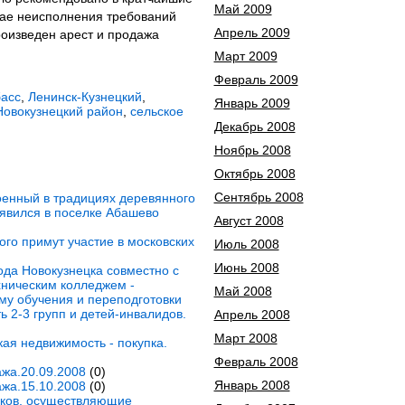
Май 2009
чае неисполнения требований
Апрель 2009
оизведен арест и продажа
Март 2009
Февраль 2009
басс
,
Ленинск-Кузнецкий
,
Январь 2009
Новокузнецкий район
,
сельское
Декабрь 2008
Ноябрь 2008
Октябрь 2008
Сентябрь 2008
енный в традициях деревянного
появился в поселке Абашево
Август 2008
ого примут участие в московских
Июль 2008
Июнь 2008
ода Новокузнецка совместно с
хническим колледжем -
Май 2008
му обучения и переподготовки
 2-3 групп и детей-инвалидов.
Апрель 2008
Март 2008
ая недвижимость - покупка.
Февраль 2008
жа.20.09.2008
(0)
Январь 2008
жа.15.10.2008
(0)
сков, осуществляющие