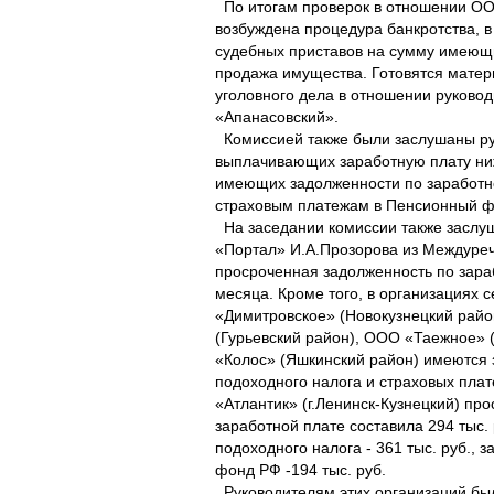
По итогам проверок в отношении ОО
возбуждена процедура банкротства, 
судебных приставов на сумму имеющи
продажа имущества. Готовятся мате
уголовного дела в отношении руково
«Апанасовский».
Комиссией также были заслушаны ру
выплачивающих заработную плату ни
имеющих задолженности по заработно
страховым платежам в Пенсионный ф
На заседании комиссии также заслу
«Портал» И.А.Прозорова из Междуреч
просроченная задолженность по зара
месяца. Кроме того, в организациях 
«Димитровское» (Новокузнецкий райо
(Гурьевский район), ООО «Таежное» 
«Колос» (Яшкинский район) имеются 
подоходного налога и страховых пла
«Атлантик» (г.Ленинск-Кузнецкий) пр
заработной плате составила 294 тыс. 
подоходного налога - 361 тыс. руб.,
фонд РФ -194 тыс. руб.
Руководителям этих организаций бы