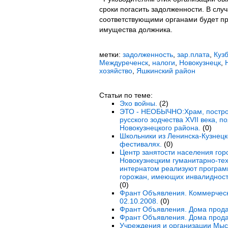
сроки погасить задолженности. В слу
соответствующими органами будет пр
имущества должника.
метки:
задолженность
,
зар.плата
,
Куз
Междуреченск
,
налоги
,
Новокузнецк
,
хозяйство
,
Яшкинский район
Статьи по теме:
Эхо войны.
(2)
ЭТО - НЕОБЫЧНО:Храм, постро
русского зодчества XVII века, 
Новокузнецкого района.
(0)
Школьники из Ленинска-Кузнецк
фестивалях.
(0)
Центр занятости населения гор
Новокузнецким гуманитарно-те
интернатом реализуют програм
горожан, имеющих инвалидность
(0)
Франт Объявления. Коммерческ
02.10.2008.
(0)
Франт Объявления. Дома прода
Франт Объявления. Дома прода
Учреждения и организации Мы