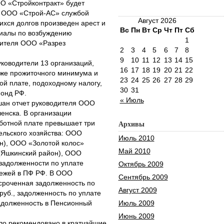
О «Стройконтракт» будет
в ООО «Строй-АС» службой
Август 2026
хся долгов произведен арест и
Вс
Пн
Вт
Ср
Чт
Пт
Сб
риалы по возбуждению
1
дителя ООО «Разрез
2
3
4
5
6
7
8
9
10
11
12
13
14
15
ководители 13 организаций,
16
17
18
19
20
21
22
же прожиточного минимума и
23
24
25
26
27
28
29
й плате, подоходному налогу,
30
31
онд РФ.
« Июль
шан отчет руководителя ООО
енска. В организации
ботной плате превышает три
Архивы
сельского хозяйства: ООО
Июль 2010
н), ООО «Золотой колос»
Май 2010
(Яшкинский район), ООО
задолженности по уплате
Октябрь 2009
тежей в ПФ РФ. В ООО
Сентябрь 2009
осроченная задолженность по
Август 2009
руб., задолженность по уплате
 задолженность в Пенсионный
Июль 2009
Июнь 2009
ло рекомендовано в кратчайшие