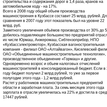
строительства и содержания дорог в 1,4 раза, кранов на
автомобильном ходу - на 17%.
Всего в 2008 году общий объем производства
машиностроения в Кузбассе составит 25 млрд. рублей. Д
сравнения в 2007 году этот показатель был на уровне 22
млрд. руб.
Заметного увеличения объёмов производства от 30% до 
добилось подавляющее большинство предприятий отрасл
их числе Юрмаш, Анжеромаш, Сибтензоприбор, НПО
«Кузбассэлектромотор», Кузбасская вагоностроительная
компания - филиал ОАО «Алтайвагон», Киселевский фил
ОАО «Объединенные машиностроительные технологии»,
производственное объединение «Гормаш» и другие.
Одновременно возрос и объем налоговых отчислений
машиностроителей в консолидированный бюджет. Если в
году бюджет получил 2 млрд рублей, то уже за первое
полугодие этого года - 1,2 млрд рублей.
Растет у работников машиностроительных предприятий
области и заработная плата. За семь месяцев этого года
зарплата в отрасли увеличилась на 22% и достигла в сре
17447 рублей.