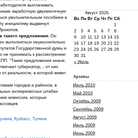
работодателя выплачивать
икам заработную двухмесячную
Август 2026
ться увольнительным пособием в
Вс
Пн
Вт
Ср
Чт
Пт
Сб
ту инициативу выдвинул
1
Прокопов.
2
3
4
5
6
7
8
в такого предложения.
Он
9
10
11
12
13
14
15
жен выполняться неукоснительно
16
17
18
19
20
21
22
путатов Государственной думы и
23
24
25
26
27
28
29
о не принимать к рассмотрению
30
31
ПП. "Такие предложения иначе,
« Июль
тмечает губернатор, - от них
от реальности, в которой живет
Архивы
лавам городов и районов, в
Июль 2010
льных антикризисных штабах
Май 2010
кие комиссии, которые
Октябрь 2009
ассовцев.
Сентябрь 2009
Август 2009
улеев
,
Кузбасс
,
Тулеев
Июль 2009
Июнь 2009