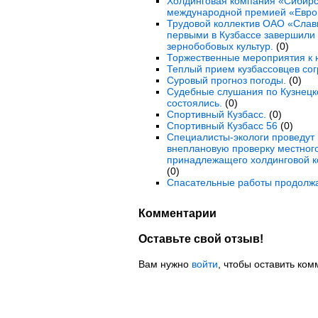
Холдинговая компания «Сибирс
международной премией «Евро
Трудовой коллектив ОАО «Слав
первыми в Кузбассе завершили 
зернобобовых культур.
(0)
Торжественные мероприятия к 
Теплый прием кузбассовцев со
Суровый прогноз погоды.
(0)
Судебные слушания по Кузнецк
состоялись.
(0)
Спортивный Кузбасс.
(0)
Спортивный Кузбасс 56
(0)
Специалисты-экологи проведут 
внеплановую проверку местного
принадлежащего холдинговой к
(0)
Спасательные работы продолж
Комментарии
Оставьте свой отзыв!
Вам нужно
войти
, чтобы оставить ком