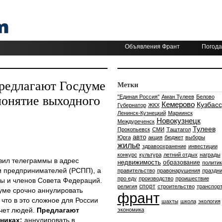
Объявления Франт
Погода
редлагают Госдуме
Метки
понятие выходного
"Единая Россия"
Аман Тулеев
Белово
Кемерово
Кузбасс
Губернатор
ЖКХ
Ленинск-Кузнецкий
Мариинск
Новокузнецк
Междуреченск
Тулеев
Прокопьевск
СМИ
Таштагол
авто
Юрга
акция
бюджет
выборы
жилье
здравоохранение
инвестиции
конкурс
культура
летний отдых
награды
вил телеграммы в адрес
недвижимость
образование
политик
и предпринимателей (РСПП), а
правительство
правонарушения
праздни
про еду
производство
проишествие
мы и членов Совета Федераций.
спорт
религия
строительство
транспор
уме срочно аннулировать
франт
 что в это сложное для России
шахты
школа
экология
счет людей.
Предлагают
экономика
никах:
аннулировать в