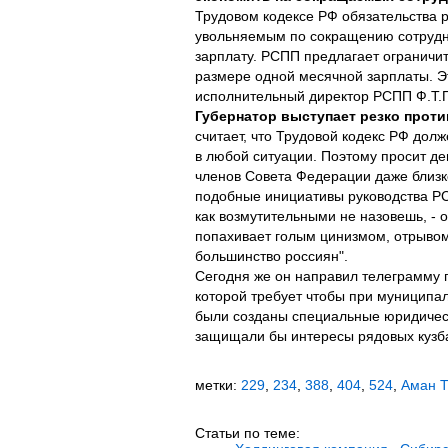
Трудовом кодексе РФ обязательства 
увольняемым по сокращению сотрудн
зарплату. РСПП предлагает ограничи
размере одной месячной зарплаты. Э
исполнительный директор РСПП Ф.Т.
Губернатор выступает резко проти
считает, что Трудовой кодекс РФ дол
в любой ситуации. Поэтому просит де
членов Совета Федерации даже близк
подобные инициативы руководства РС
как возмутительными не назовешь, - о
попахивает голым цинизмом, отрывом 
большинство россиян".
Сегодня же он направил телеграмму г
которой требует чтобы при муниципа
были созданы специальные юридичес
защищали бы интересы рядовых кузб
метки:
229
,
234
,
388
,
404
,
524
,
Аман Т
Статьи по теме: