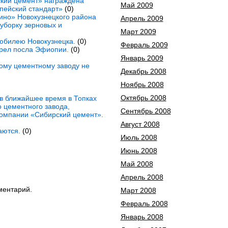
кий цемент» награждена
Май 2009
пейский стандарт»
(0)
ино» Новокузнецкого района
Апрель 2009
уборку зерновых и
Март 2009
юбилею Новокузнецка.
(0)
Февраль 2009
грел посла Эфиопии.
(0)
Январь 2009
ому цементному заводу не
Декабрь 2008
Ноябрь 2008
Октябрь 2008
в ближайшее время в Топках
 цементного завода,
Сентябрь 2008
омпании «Сибирский цемент».
Август 2008
аются.
(0)
Июль 2008
Июнь 2008
Май 2008
Апрель 2008
ментарий.
Март 2008
Февраль 2008
Январь 2008