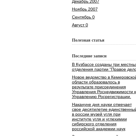
Декабрь 2007
Ноябрь 2007
Сентябрь 0
Август 0
Полезная статья
Последние записи
В Кузбассе созданы три местны
отделения партии “Правое дело
Новое ведомство в Кемеровско
области образовалось в
результате присоединения
Управления Роснедвижимости к
Управлению Росрегистрации.
Накануне дня науки отмечает
свое десятилетие единственны
в россии музей угля при
институте угля и углехимии
сибирского отделения
российской академии наук