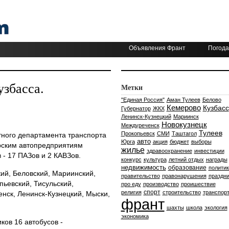
Объявления Франт
Погода
узбасса.
Метки
"Единая Россия"
Аман Тулеев
Белово
Кемерово
Кузбасс
Губернатор
ЖКХ
Ленинск-Кузнецкий
Мариинск
Новокузнецк
Междуреченск
Тулеев
Прокопьевск
СМИ
Таштагол
тного департамента транспорта
авто
Юрга
акция
бюджет
выборы
ирским автопредприятиям
жилье
здравоохранение
инвестиции
 - 17 ПАЗов и 2 КАВЗов.
конкурс
культура
летний отдых
награды
недвижимость
образование
политик
ий, Беловский, Мариинский,
правительство
правонарушения
праздни
пьевский, Тисульский,
про еду
производство
проишествие
спорт
религия
строительство
транспор
нск, Ленинск-Кузнецкий, Мыски,
франт
шахты
школа
экология
экономика
ов 16 автобусов -