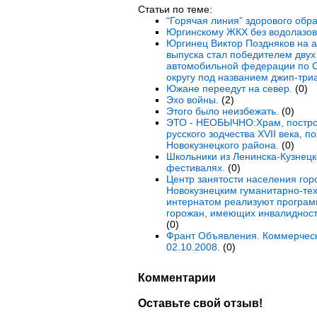
Статьи по теме:
“Горячая линия” здорового обра
Юргинскому ЖКХ без водолазов 
Юргинец Виктор Поздняков на а
выпуска стал победителем двух
автомобильной федерации по 
округу под названием джип-триа
Южане переедут на север.
(0)
Эхо войны.
(2)
Этого было неизбежать.
(0)
ЭТО - НЕОБЫЧНО:Храм, постро
русского зодчества XVII века, 
Новокузнецкого района.
(0)
Школьники из Ленинска-Кузнецк
фестивалях.
(0)
Центр занятости населения гор
Новокузнецким гуманитарно-те
интернатом реализуют програм
горожан, имеющих инвалидность
(0)
Франт Объявления. Коммерческ
02.10.2008.
(0)
Комментарии
Оставьте свой отзыв!