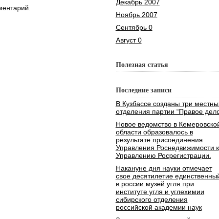
Декабрь 2007
ментарий.
Ноябрь 2007
Сентябрь 0
Август 0
Полезная статья
Последние записи
В Кузбассе созданы три местны
отделения партии “Правое дело
Новое ведомство в Кемеровско
области образовалось в
результате присоединения
Управления Роснедвижимости к
Управлению Росрегистрации.
Накануне дня науки отмечает
свое десятилетие единственны
в россии музей угля при
институте угля и углехимии
сибирского отделения
российской академии наук