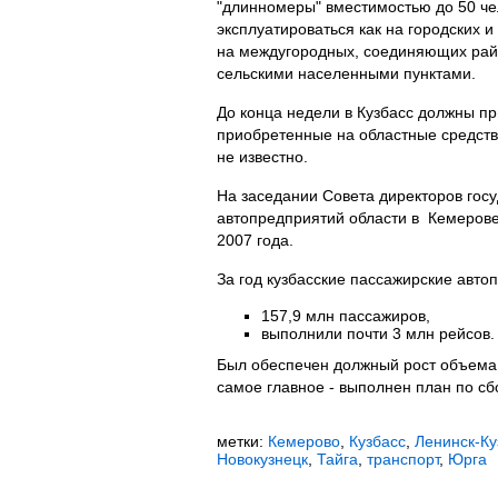
"длинномеры" вместимостью до 50 че
эксплуатироваться как на городских и
на междугородных, соединяющих рай
сельскими населенными пунктами.
До конца недели в Кузбасс должны п
приобретенные на областные средства
не известно.
На заседании Совета директоров гос
автопредприятий области в Кемерове
2007 года.
За год кузбасские пассажирские авто
157,9 млн пассажиров,
выполнили почти 3 млн рейсов.
Был обеспечен должный рост объема
самое главное - выполнен план по сб
метки:
Кемерово
,
Кузбасс
,
Ленинск-Ку
Новокузнецк
,
Тайга
,
транспорт
,
Юрга