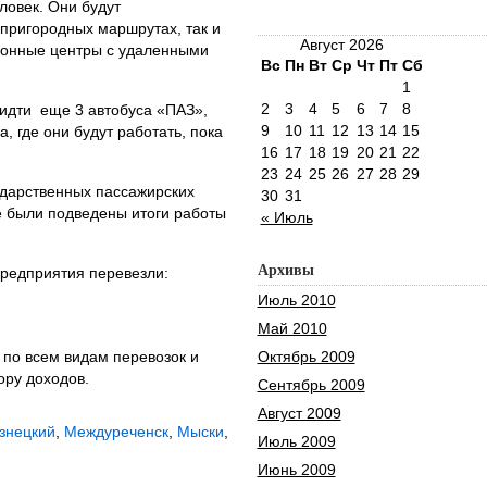
ловек. Они будут
 пригородных маршрутах, так и
Август 2026
онные центры с удаленными
Вс
Пн
Вт
Ср
Чт
Пт
Сб
1
2
3
4
5
6
7
8
ридти еще 3 автобуса «ПАЗ»,
9
10
11
12
13
14
15
, где они будут работать, пока
16
17
18
19
20
21
22
23
24
25
26
27
28
29
ударственных пассажирских
30
31
 были подведены итоги работы
« Июль
Архивы
предприятия перевезли:
Июль 2010
Май 2010
 по всем видам перевозок и
Октябрь 2009
ору доходов.
Сентябрь 2009
Август 2009
знецкий
,
Междуреченск
,
Мыски
,
Июль 2009
Июнь 2009