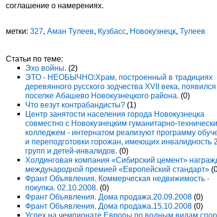
соглашение о намерениях.
метки:
327
,
Аман Тулеев
,
Кузбасс
,
Новокузнецк
,
Тулеев
Статьи по теме:
Эхо войны.
(2)
ЭТО - НЕОБЫЧНО:Храм, построенный в традициях
деревянного русского зодчества XVII века, появился
поселке Абашево Новокузнецкого района.
(0)
Что везут контрабандисты?
(1)
Центр занятости населения города Новокузнецка
совместно с Новокузнецким гуманитарно-техническ
колледжем - интернатом реализуют программу обуч
и переподготовки горожан, имеющих инвалидность 
групп и детей-инвалидов.
(0)
Холдинговая компания «Сибирский цемент» награж
международной премией «Европейский стандарт»
(0
Франт Объявления. Коммерческая недвижимость -
покупка. 02.10.2008.
(0)
Франт Объявления. Дома продажа.20.09.2008
(0)
Франт Объявления. Дома продажа.15.10.2008
(0)
Успех на чемпионате Европы по водным видам спор