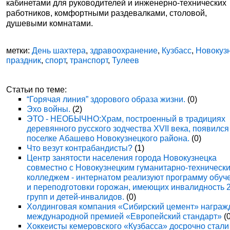
кабинетами для руководителей и инженерно-технических
работников, комфортными раздевалками, столовой,
душевыми комнатами.
метки:
День шахтера
,
здравоохранение
,
Кузбасс
,
Новокуз
праздник
,
спорт
,
транспорт
,
Тулеев
Статьи по теме:
“Горячая линия” здорового образа жизни.
(0)
Эхо войны.
(2)
ЭТО - НЕОБЫЧНО:Храм, построенный в традициях
деревянного русского зодчества XVII века, появился
поселке Абашево Новокузнецкого района.
(0)
Что везут контрабандисты?
(1)
Центр занятости населения города Новокузнецка
совместно с Новокузнецким гуманитарно-техническ
колледжем - интернатом реализуют программу обуч
и переподготовки горожан, имеющих инвалидность 
групп и детей-инвалидов.
(0)
Холдинговая компания «Сибирский цемент» награж
международной премией «Европейский стандарт»
(0
Хоккеисты кемеровского «Кузбасса» досрочно стали