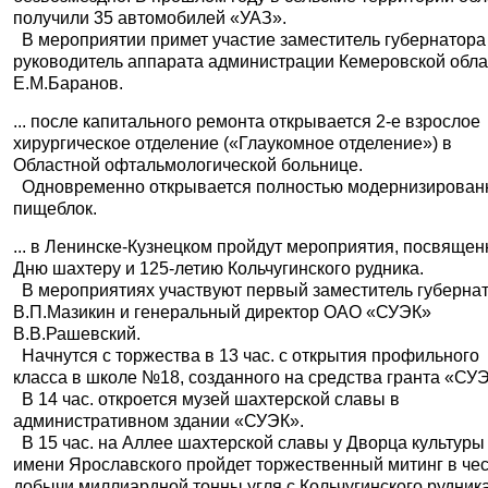
получили 35 автомобилей «УАЗ».
В мероприятии примет участие заместитель губернатора 
руководитель аппарата администрации Кемеровской обла
Е.М.Баранов.
... после капитального ремонта открывается 2-е взрослое
хирургическое отделение («Глаукомное отделение») в
Областной офтальмологической больнице.
Одновременно открывается полностью модернизирова
пищеблок.
... в Ленинске-Кузнецком пройдут мероприятия, посвяще
Дню шахтеру и 125-летию Кольчугинского рудника.
В мероприятиях участвуют первый заместитель губерна
В.П.Мазикин и генеральный директор ОАО «СУЭК»
В.В.Рашевский.
Начнутся с торжества в 13 час. с открытия профильного
класса в школе №18, созданного на средства гранта «СУ
В 14 час. откроется музей шахтерской славы в
административном здании «СУЭК».
В 15 час. на Аллее шахтерской славы у Дворца культуры
имени Ярославского пройдет торжественный митинг в че
добычи миллиардной тонны угля с Кольчугинского рудника