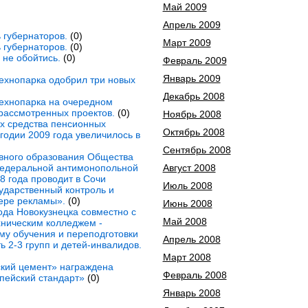
Май 2009
Апрель 2009
 губернаторов.
(0)
Март 2009
 губернаторов.
(0)
не обойтись.
(0)
Февраль 2009
Январь 2009
технопарка одобрил три новых
Декабрь 2008
технопарка на очередном
рассмотренных проектов.
(0)
Ноябрь 2008
х средства пенсионных
Октябрь 2008
годии 2009 года увеличилось в
Сентябрь 2008
вного образования Общества
Федеральной антимонопольной
Август 2008
8 года проводит в Сочи
Июль 2008
ударственный контроль и
ере рекламы».
(0)
Июнь 2008
ода Новокузнецка совместно с
Май 2008
хническим колледжем -
му обучения и переподготовки
Апрель 2008
 2-3 групп и детей-инвалидов.
Март 2008
кий цемент» награждена
Февраль 2008
пейский стандарт»
(0)
Январь 2008