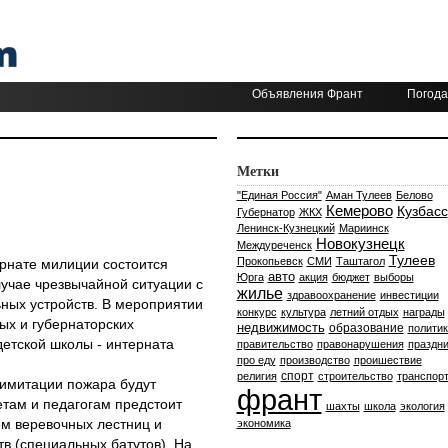
Объявления Франт
Погода
Метки
"Единая Россия"
Аман Тулеев
Белово
Кемерово
Кузбасс
Губернатор
ЖКХ
Ленинск-Кузнецкий
Мариинск
Новокузнецк
Междуреченск
Тулеев
Прокопьевск
СМИ
Таштагол
тернате милиции состоится
авто
Юрга
акция
бюджет
выборы
лучае чрезвычайной ситуации с
жилье
здравоохранение
инвестиции
ных устройств. В мероприятии
конкурс
культура
летний отдых
награды
ых и губернаторских
недвижимость
образование
политик
детской школы - интерната
правительство
правонарушения
праздни
про еду
производство
проишествие
спорт
религия
строительство
транспор
 имитации пожара будут
франт
там и педагогам предстоит
шахты
школа
экология
м веревочных лестниц и
экономика
в (специальных батутов). На