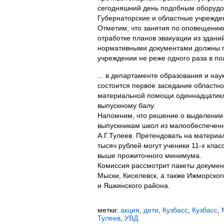
сегодняшний день подобным оборудо
Губернаторские и областные учрежде
Отметим, что занятия по оповещению
отработке планов эвакуации из зданий
нормативными документами должны п
учреждении не реже одного раза в по
... в департаменте образования и на
состоится первое заседание областн
материальной помощи одиннадцатикл
выпускному балу.
Напомним, что решение о выделени
выпускникам школ из малообеспечен
А.Г.Тулеев. Претендовать на матери
тысяч рублей могут ученики 11-х клас
выше прожиточного минимума.
Комиссия рассмотрит пакеты документ
Мыски, Киселевск, а также Ижморско
и Яшкинского района.
метки:
акция
,
дети
,
Кузбасс
,
Кузбасс
,
Тулеев
,
УВД