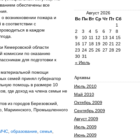
ванием обеспечены все
ния.
Август 2026
 о возникновении пожара и
Вс
Пн
Вт
Ср
Чт
Пт
Сб
 в соответствии с
1
роводиться в каждом
2
3
4
5
6
7
8
лгода.
9
10
11
12
13
14
15
16
17
18
19
20
21
22
уки Кемеровской области
23
24
25
26
27
28
29
ой комиссии по оказанию
30
31
ассникам для подготовки к
« Июль
и материальной помощи
Архивы
ных семей принял губернатор
альную помощь в размере 10
Июль 2010
сов, где доход на члена семьи не
Май 2010
Октябрь 2009
ов из городов Березовский,
го, Мариинского, Промышленного
Сентябрь 2009
Август 2009
Июль 2009
МЧС
,
образование
,
семья
,
Июнь 2009