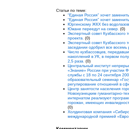
Статьи по теме:
“Единая Россия” хочет заменить
“Единая Россия” хочет заменить
Юргинскому ЖКХ без водолазов 
Южане переедут на север.
(0)
Экспертный совет Кузбасского 
проекта.
(0)
Экспертный совет Кузбасского 
заседании одобрил все восемь 
Число кузбассовцев, передавши
накоплений в УК, в первом полу
2,5 раза.
(0)
Центральный институт непреры
«Знание» России при участии 
службы с 18 по 24 сентября 200
образовательный семинар «Гос
регулирование отношений в сф
Центр занятости населения гор
Новокузнецким гуманитарно-те
интернатом реализуют програм
горожан, имеющих инвалидность
(0)
Холдинговая компания «Сибирс
международной премией «Евро
Комментарии