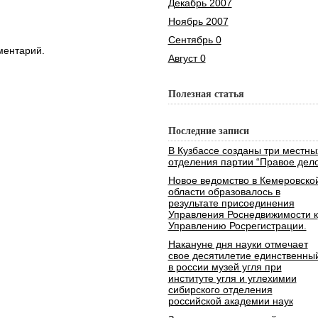
Декабрь 2007
Ноябрь 2007
Сентябрь 0
ментарий.
Август 0
Полезная статья
Последние записи
В Кузбассе созданы три местны
отделения партии “Правое дело
Новое ведомство в Кемеровско
области образовалось в
результате присоединения
Управления Роснедвижимости к
Управлению Росрегистрации.
Накануне дня науки отмечает
свое десятилетие единственны
в россии музей угля при
институте угля и углехимии
сибирского отделения
российской академии наук