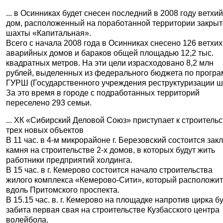
... в Осинниках будет снесен последний в 2008 году ветхи
дом, расположенный на поработанной территории закры
шахты «Капитальная».
Всего с начала 2008 года в Осинниках снесено 126 ветхих
аварийных домов и бараков общей площадью 12,2 тыс.
квадратных метров. На эти цели израсходовано 8,2 млн
рублей, выделенных из федерального бюджета по прогр
ГУРШ (Государственного учреждения реструктуризации ш
За это время в городе с подработанных территорий
переселено 293 семьи.
... ХК «Сибирский Деловой Союз» приступает к строительс
трех новых объектов
В 11 час. в 4-м микрорайоне г. Березовский состоится зак
камня на строительстве 2-х домов, в которых будут жить
работники предприятий холдинга.
В 15 час. в г. Кемерово состоится начало строительства
жилого комплекса «Кемерово-Сити», который расположи
вдоль Притомского проспекта.
В 15.15 час. в. г. Кемерово на площадке напротив цирка б
забита первая свая на строительстве Кузбасского центра
волейбола.