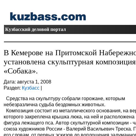
Кузбасский деловой портал
В Кемерове на Притомской Набережн
установлена скульптурная композиция
«Собака».
Дата: августа 1, 2008
Раздел:
Кузбасс
|
Средства на скульптуру собрали горожане, которым
небезразлична судьба бездомных животных.
Композиция состоит из металлического основания, на ве
которого закреплена крышка люка, на ней и расположена
фигура лежащего пса. Автор скульптурной композиции - 
союза художников России - Валерий Васильевич Треска. 
его словам, от первых эскизов до воплощения задуманно