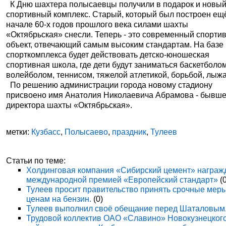
К Дню шахтера полысаевцы получили в подарок и новы
спортивный комплекс. Старый, который был построен ещ
начале 60-х годов прошлого века силами шахты
«Октябрьская» снесли. Теперь - это современный спорти
объект, отвечающий самым высоким стандартам. На базе
спорткомплекса будет действовать детско-юношеская
спортивная школа, где дети будут заниматься баскетболом
волейболом, теннисом, тяжелой атлетикой, борьбой, лыж
По решению администрации города новому стадиону
присвоено имя Анатолия Николаевича Абрамова - бывше
директора шахты «Октябрьская».
метки:
Кузбасс
,
Полысаево
,
праздник
,
Тулеев
Статьи по теме:
Холдинговая компания «Сибирский цемент» награж
международной премией «Европейский стандарт»
(0
Тулеев просит правительство принять срочные мер
ценам на бензин.
(0)
Тулеев выполнил своё обещание перед Шаталовым
Трудовой коллектив ОАО «Славино» Новокузнецког