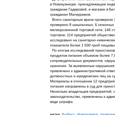
в Новокузнецке, принадлежащее инд
гражданке Гадировой, и магазин в Бе
гражданин Магеррамов.
Всего санитарные врачи проверили 3
проверено 8 шашлычных, 6 сезонных 
мелкорозничной торговой сети, 146 
торговли, 114 предприятий обществен
исследовано на санитарно-химически
показатели более 1 500 проб пищевых
По итогам исследований приостанов
продуктов питания объемом более 7,5
сопроводительных документов, наруш
хранения. За выявленные нарушения
привлечено к административной отве
должностных и юридических лиц на с
Материалы в отношении 12 предприят
питания направлены в суд для приост
Несколько владельцев предприятий,
законодательство, привлечены к адми
виде штрафа.
метки:
Кузбасс
,
Новокузнецк
,
правона