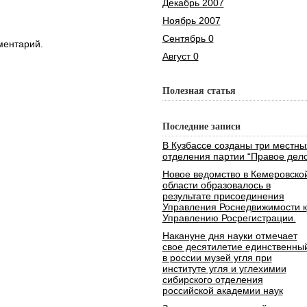
Декабрь 2007
Ноябрь 2007
Сентябрь 0
ментарий.
Август 0
Полезная статья
Последние записи
В Кузбассе созданы три местны
отделения партии “Правое дело
Новое ведомство в Кемеровско
области образовалось в
результате присоединения
Управления Роснедвижимости к
Управлению Росрегистрации.
Накануне дня науки отмечает
свое десятилетие единственны
в россии музей угля при
институте угля и углехимии
сибирского отделения
российской академии наук