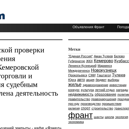
Объявления Франт
Погода
ской проверки
Метки
ления
"Единая Россия"
Аман Тулеев
Белово
Кемерово
Кузбасс
Губернатор
ЖКХ
Кемеровской
Ленинск-Кузнецкий
Мариинск
Новокузнецк
Междуреченск
торговли и
Тулеев
Прокопьевск
СМИ
Таштагол
авто
Юрга
акция
бюджет
выборы
ия судебным
жилье
здравоохранение
инвестиции
конкурс
культура
летний отдых
награды
ена деятельность
недвижимость
образование
политик
правительство
правонарушения
праздни
про еду
производство
проишествие
спорт
религия
строительство
транспор
франт
шахты
школа
экология
экономика
ушений закрыты - кафе «Факел»