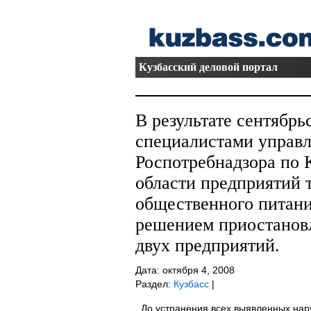
Кузбасский деловой портал
В результате сентябрь
специалистами управ
Роспотребнадзора по 
области предприятий 
общественного питан
решением приостановл
двух предприятий.
Дата: октября 4, 2008
Раздел:
Кузбасс
|
До устранения всех выявленных нар