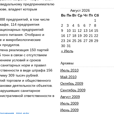
ивидуальному предпринимателю
лове, владеет которым
Август 2026
Вс
Пн
Вт
Ср
Чт
Пт
Сб
88 предприятий, в том числе
1
кафе, 114 предприятия
2
3
4
5
6
7
8
стационарных предприятий
9
10
11
12
13
14
15
ного питания. Отобрано и
16
17
18
19
20
21
22
е и микробиологические
23
24
25
26
27
28
29
 продуктов.
30
31
лена реализация 150 партий
« Июль
 тонн в связи с отсутствием
ением условий и сроков
Архивы
 санитарных норм и правил
тственности в виде штрафа 156
Июль 2010
умму 309 тысяч рублей.
Май 2010
ий торговли и общественного
Октябрь 2009
ановки деятельности объектов.
Сентябрь 2009
 нарушивших санитарное
нистративной ответственности в
Август 2009
Июль 2009
Июнь 2009
рушения
,
про еду
,