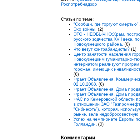
Роспотребнадзор
Статьи по теме:
“Сообщи, где торгуют смертью”.
Эхо войны.
(2)
ЭТО - НЕОБЫЧНО:Храм, постро
русского зодчества XVII века, 
Новокузнецкого района.
(0)
Что везут контрабандисты?
(1)
Центр занятости населения гор
Новокузнецким гуманитарно-те
интернатом реализуют програм
горожан, имеющих инвалидность
(0)
Франт Объявления. Коммерческ
02.10.2008.
(0)
Франт Объявления. Дома прода
Франт Объявления. Дома прода
ФАС по Кемеровской области п
в отношении ЗАО “Газпромнефт
“Сибнефть”), которая, исполь
рынке, вела недобросовестную 
Успех на чемпионате Европы по
Голландии.
(0)
Комментарии