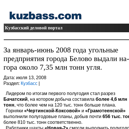
Кузбасский деловой портал
За январь-июнь 2008 года угольные
предприятия города Белово выдали на
гора около 7,35 млн тонн угля.
Дата: июля 13, 2008
Раздел:
Кузбасс
|
Лидером по итогам первого полугодия стал разрез
Бачатский
, на котором добыча составила
более 4,6 млн
тонн
, что более чем на 120 тыс. тонн больше плана.
Горняки
«Чертинской-Коксовой»
и
«Грамотеенской»
выполнили полугодовые планы, добыв почти
656 тыс. то
более 810 тыс. тонн соответственно.
Работники шахты
«Новая-2»
смогли выполнить полугод