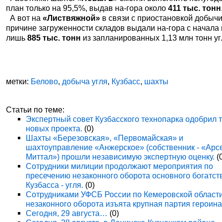
план только на 95,5%, выдав на-гора около
411 тыс. тонн
А вот на
«Листвяжной»
в связи с приостановкой добычи
причине загруженности складов выдали на-гора с начала 
лишь
885 тыс. тонн
из запланированных 1,13 млн тонн уг
метки:
Белово
,
добыча угля
,
Кузбасс
,
шахты
Статьи по теме:
Экспертный совет Кузбасского технопарка одобрил 
новых проекта.
(0)
Шахты «Березовская», «Первомайская» и
шахтоуправление «Анжерское» (собственник - «Арс
Миттал») прошли независимую экспертную оценку.
(
Сотрудники милиции продолжают мероприятия по
пресечению незаконного оборота основного богатст
Кузбасса - угля.
(0)
Сотрудниками УФСБ России по Кемеровской области
незаконного оборота изъята крупная партия героина
Сегодня, 29 августа…
(0)