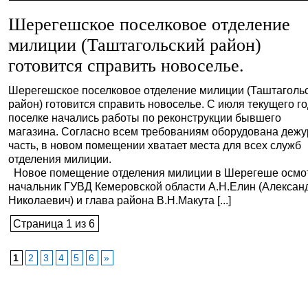
Шерегешское поселковое отделение
милиции (Таштагольский район)
готовится справить новоселье.
Шерегешское поселковое отделение милиции (Таштаголь
район) готовится справить новоселье. С июля текущего го
поселке начались работы по реконструкции бывшего
магазина. Согласно всем требованиям оборудована деж
часть, в новом помещении хватает места для всех служб
отделения милиции.
Новое помещение отделения милиции в Шерегеше осмо
начальник ГУВД Кемеровской области А.Н.Елин (Алексан
Николаевич) и глава района В.Н.Макута [...]
Страница 1 из 6
1
2
3
4
5
6
»