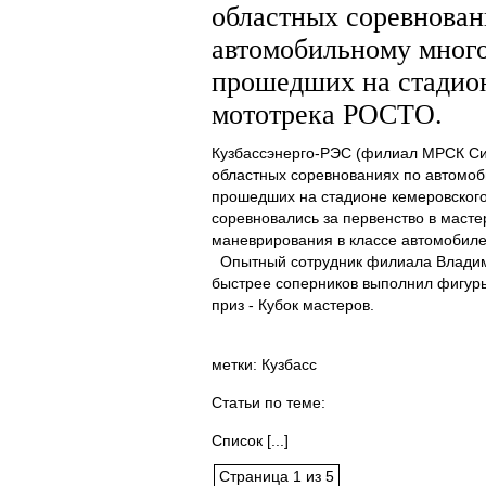
областных соревнован
автомобильному мног
прошедших на стадион
мототрека РОСТО.
Кузбассэнерго-РЭС (филиал МРСК Си
областных соревнованиях по автомо
прошедших на стадионе кемеровског
соревновались за первенство в масте
маневрирования в классе автомобиле
Опытный сотрудник филиала Владим
быстрее соперников выполнил фигуры
приз - Кубок мастеров.
метки: Кузбасс
Статьи по теме:
Список [...]
Страница 1 из 5