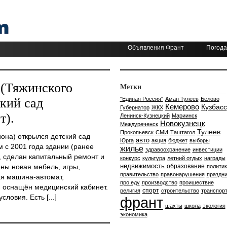
Объявления Франт
Погода
 (Тяжинского
Метки
кий сад
"Единая Россия"
Аман Тулеев
Белово
Кемерово
Кузбасс
Губернатор
ЖКХ
т).
Ленинск-Кузнецкий
Мариинск
Новокузнецк
Междуреченск
Тулеев
Прокопьевск
СМИ
Таштагол
она) открылся детский сад
авто
Юрга
акция
бюджет
выборы
м с 2001 года здании (ранее
жилье
здравоохранение
инвестиции
, сделан капитальный ремонт и
конкурс
культура
летний отдых
награды
недвижимость
ны новая мебель, игры,
образование
политик
правительство
правонарушения
праздни
ая машина-автомат,
про еду
производство
проишествие
 оснащён медицинский кабинет.
спорт
религия
строительство
транспор
ловия. Есть [...]
франт
шахты
школа
экология
экономика