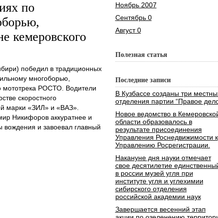
иях по
Ноябрь 2007
Сентябрь 0
оборью,
Август 0
е кемеровского
Полезная статья
бири) победил в традиционных
бильному многоборью,
Последние записи
о мототрека РОСТО. Водители
В Кузбассе созданы три местны
рстве скоростного
отделения партии “Правое дело
й марки «ЗИЛ» и «ВАЗ».
Новое ведомство в Кемеровско
ир Никифоров аккуратнее и
области образовалось в
 вождения и завоевал главный
результате присоединения
Управления Роснедвижимости к
Управлению Росрегистрации.
Накануне дня науки отмечает
свое десятилетие единственны
в россии музей угля при
институте угля и углехимии
сибирского отделения
российской академии наук
Завершается весенний этап
акции по озеленению территор