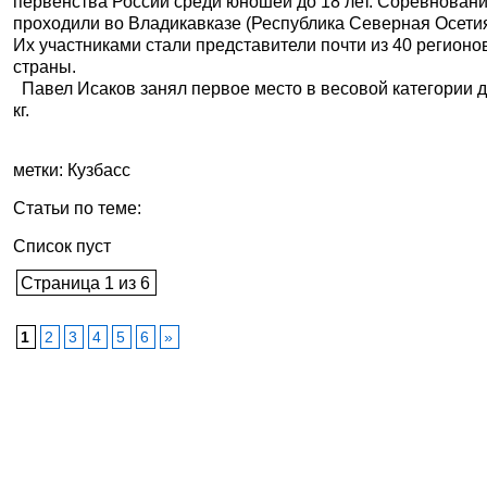
первенства России среди юношей до 18 лет. Соревнован
проходили во Владикавказе (Республика Северная Осетия
Их участниками стали представители почти из 40 регионо
страны.
Павел Исаков занял первое место в весовой категории д
кг.
метки: Кузбасс
Статьи по теме:
Список пуст
Страница 1 из 6
1
2
3
4
5
6
»