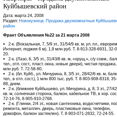
Куйбышевский район
Дата: марта 24, 2008
Раздел:
Новокузнецк. Продажа двухкомнатные Куйбышев
район
Франт Объявления №22 за 21 марта 2008
2-к. (Вокзальная, 7, 5/9 эт., 31/54/9 кв. м, ул. пл., евроре
Интернет, лоджия 6 м), 1,9 млн руб. Т. 8-913-328-6931, 32-0
20.
2-к. (Лазо, 6, 3/5 эт., 31/43/6 кв. м, «хрущ.», с/у совм., ба
тел., отл. сост., пласт. окна, новые двери), чистая продажа,
млн руб. Т. 72-58-90.
2-к. (бл. Куйб., ул. Мичурина, 8, 3/5 эт., 28/42/6 кв. м, бал
тел., в отл. сост.), 1 млн 800 тыс. руб. Т. 8-903-908-8318, 35
88, днем.
2-к. (ближнее Куйбышево, ул. Мичурина, д. 8, 3 эт., 27/42
кв. м, солнечная сторона, балкон, кабельное ТВ, в хор. сост.
72-14-76, 8-905-910-2768.
2-к. (Глинки, 2/4 эт., новая сантехника, водосчетчики, по
ремонта, металлич. дверь, пластиковые окна, телефон,
домофон, балкон застеклен). Т. 8-903-071-2832, 72-24-55.