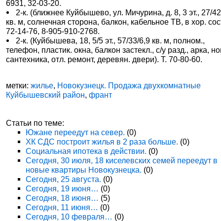
6931, 32-03-20.
2-к. (ближнее Куйбышево, ул. Мичурина, д. 8, 3 эт., 27/42
кв. м, солнечная сторона, балкон, кабельное ТВ, в хор. сост.
72-14-76, 8-905-910-2768.
2-к. (Куйбышева, 18, 5/5 эт., 57/33/6,9 кв. м, полном.,
телефон, пластик. окна, балкон застекл., с/у разд., арка, н
сантехника, отл. ремонт, деревян. двери). Т. 70-80-60.
метки:
жилье
,
Новокузнецк. Продажа двухкомнатные
Куйбышевский район
,
франт
Статьи по теме:
Южане переедут на север.
(0)
ХК СДС построит жилья в 2 раза больше.
(0)
Социальная ипотека в действии.
(0)
Сегодня, 30 июля, 18 киселевских семей переедут в
новые квартиры Новокузнецка.
(0)
Сегодня, 25 августа.
(0)
Сегодня, 19 июня…
(0)
Сегодня, 18 июня…
(5)
Сегодня, 11 июня…
(0)
Сегодня, 10 февраля…
(0)