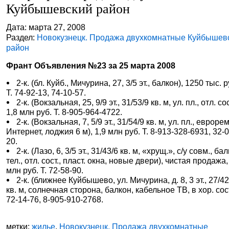
Куйбышевский район
Дата: марта 27, 2008
Раздел:
Новокузнецк. Продажа двухкомнатные Куйбышев
район
Франт Объявления №23 за 25 марта 2008
2-к. (бл. Куйб., Мичурина, 27, 3/5 эт., балкон), 1250 тыс. р
Т. 74-92-13, 74-10-57.
2-к. (Вокзальная, 25, 9/9 эт., 31/53/9 кв. м, ул. пл., отл. сос
1,8 млн руб. Т. 8-905-964-4722.
2-к. (Вокзальная, 7, 5/9 эт., 31/54/9 кв. м, ул. пл., евроре
Интернет, лоджия 6 м), 1,9 млн руб. Т. 8-913-328-6931, 32-0
20.
2-к. (Лазо, 6, 3/5 эт., 31/43/6 кв. м, «хрущ.», с/у совм., ба
тел., отл. сост., пласт. окна, новые двери), чистая продажа,
млн руб. Т. 72-58-90.
2-к. (ближнее Куйбышево, ул. Мичурина, д. 8, 3 эт., 27/42
кв. м, солнечная сторона, балкон, кабельное ТВ, в хор. сост.
72-14-76, 8-905-910-2768.
метки:
жилье
,
Новокузнецк. Продажа двухкомнатные