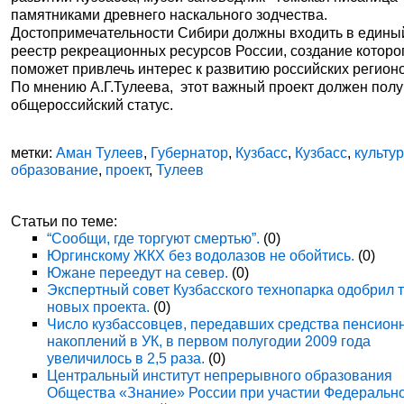
памятниками древнего наскального зодчества.
Достопримечательности Сибири должны входить в едины
реестр рекреационных ресурсов России, создание которо
поможет привлечь интерес к развитию российских регион
По мнению А.Г.Тулеева, этот важный проект должен полу
общероссийский статус.
метки:
Аман Тулеев
,
Губернатор
,
Кузбасс
,
Кузбасс
,
культу
образование
,
проект
,
Тулеев
Статьи по теме:
“Сообщи, где торгуют смертью”.
(0)
Юргинскому ЖКХ без водолазов не обойтись.
(0)
Южане переедут на север.
(0)
Экспертный совет Кузбасского технопарка одобрил 
новых проекта.
(0)
Число кузбассовцев, передавших средства пенсион
накоплений в УК, в первом полугодии 2009 года
увеличилось в 2,5 раза.
(0)
Центральный институт непрерывного образования
Общества «Знание» России при участии Федеральн