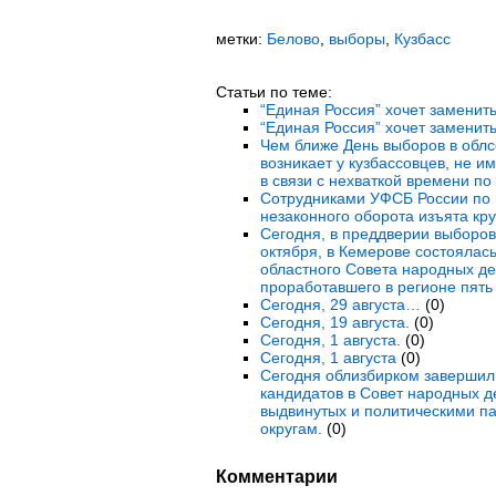
метки:
Белово
,
выборы
,
Кузбасс
Статьи по теме:
“Единая Россия” хочет заменить
“Единая Россия” хочет заменить
Чем ближе День выборов в облс
возникает у кузбассовцев, не 
в связи с нехваткой времени п
Сотрудниками УФСБ России по 
незаконного оборота изъята кр
Сегодня, в преддверии выборов
октября, в Кемерове состоялас
областного Совета народных де
проработавшего в регионе пять 
Сегодня, 29 августа…
(0)
Сегодня, 19 августа.
(0)
Сегодня, 1 августа.
(0)
Сегодня, 1 августа
(0)
Сегодня облизбирком завершил
кандидатов в Совет народных д
выдвинутых и политическими п
округам.
(0)
Комментарии