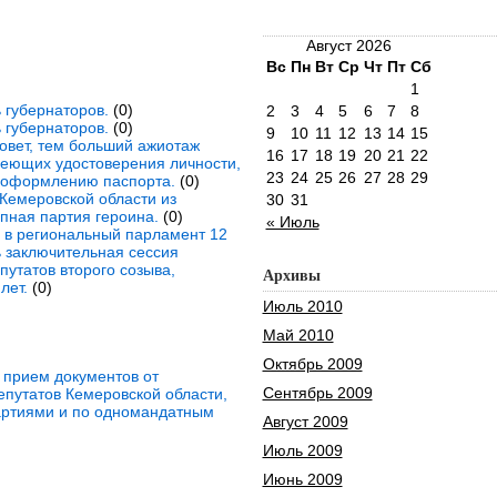
Август 2026
Вс
Пн
Вт
Ср
Чт
Пт
Сб
1
 губернаторов.
(0)
2
3
4
5
6
7
8
 губернаторов.
(0)
9
10
11
12
13
14
15
овет, тем больший ажиотаж
16
17
18
19
20
21
22
имеющих удостоверения личности,
23
24
25
26
27
28
29
о оформлению паспорта.
(0)
Кемеровской области из
30
31
упная партия героина.
(0)
« Июль
 в региональный парламент 12
ь заключительная сессия
путатов второго созыва,
Архивы
лет.
(0)
Июль 2010
Май 2010
Октябрь 2009
 прием документов от
Сентябрь 2009
епутатов Кемеровской области,
артиями и по одномандатным
Август 2009
Июль 2009
Июнь 2009