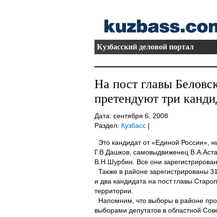
Кузбасский деловой портал
На пост главы Беловс
претендуют три канди
Дата: сентября 6, 2008
Раздел:
Кузбасс
|
Это кандидат от «Единой России», н
Г.В.Дашков, самовыдвиженец В.А.Аст
В.Н.Шурбин. Все они зарегистрирова
Также в районе зарегистрированы 31
и два кандидата на пост главы Старо
территории.
Напомним, что выборы в районе пр
выборами депутатов в областной Сове