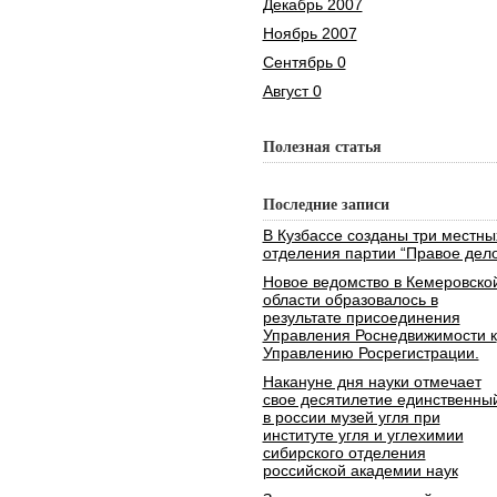
Декабрь 2007
Ноябрь 2007
Сентябрь 0
Август 0
Полезная статья
Последние записи
В Кузбассе созданы три местны
отделения партии “Правое дело
Новое ведомство в Кемеровско
области образовалось в
результате присоединения
Управления Роснедвижимости к
Управлению Росрегистрации.
Накануне дня науки отмечает
свое десятилетие единственны
в россии музей угля при
институте угля и углехимии
сибирского отделения
российской академии наук