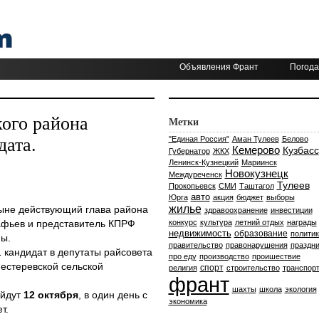
Объявления Франт
Погода
кого района
Метки
дата.
"Единая Россия"
Аман Тулеев
Белово
Кемерово
Кузбасс
Губернатор
ЖКХ
Ленинск-Кузнецкий
Мариинск
Новокузнецк
Междуреченск
Тулеев
Прокопьевск
СМИ
Таштагол
авто
Юрга
акция
бюджет
выборы
жилье
ыне действующий глава района
здравоохранение
инвестиции
афьев и представитель КПРФ
конкурс
культура
летний отдых
награды
недвижимость
образование
политик
ны.
правительство
правонарушения
праздни
 кандидат в депутаты райсовета
про еду
производство
проишествие
пестеревской сельской
спорт
религия
строительство
транспор
франт
шахты
школа
экология
ойдут
12 октября
, в один день с
экономика
т.