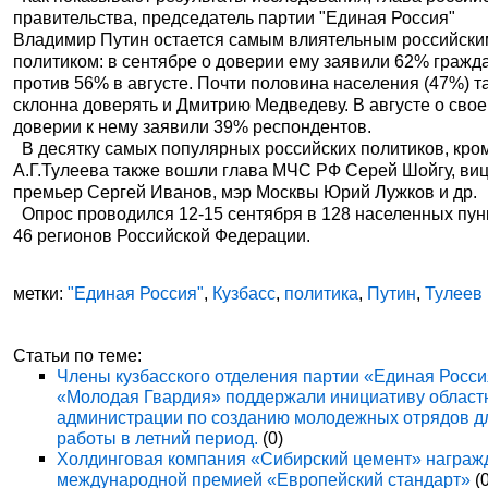
правительства, председатель партии "Единая Россия"
Владимир Путин остается самым влиятельным российски
политиком: в сентябре о доверии ему заявили 62% гражд
против 56% в августе. Почти половина населения (47%) т
склонна доверять и Дмитрию Медведеву. В августе о сво
доверии к нему заявили 39% респондентов.
В десятку самых популярных российских политиков, кро
А.Г.Тулеева также вошли глава МЧС РФ Серей Шойгу, виц
премьер Сергей Иванов, мэр Москвы Юрий Лужков и др.
Опрос проводился 12-15 сентября в 128 населенных пун
46 регионов Российской Федерации.
метки:
"Единая Россия"
,
Кузбасс
,
политика
,
Путин
,
Тулеев
Статьи по теме:
Члены кузбасского отделения партии «Единая Росси
«Молодая Гвардия» поддержали инициативу област
администрации по созданию молодежных отрядов д
работы в летний период.
(0)
Холдинговая компания «Сибирский цемент» награж
международной премией «Европейский стандарт»
(0