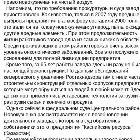
право новокузнечан на чистый воздух.
Напомним, что по требованию прокуратуры и суда завод
приостановлен. Как известно, только в 2007 году вредные
выбросы предприятия в атмосферу составили 2900 тонн.
это валится на голову новокузнечан: углерод, пыль, оксид
другие вредные элементы. При этом продолжительность
жизни работников завода одна из самых низких в области
Среди проживающих в этом районе горожан очень высок
уровень онкологических заболеваний. Все это послужило
основанием для полной ликвидации предприятия.
Кроме того, за 65 лет работы завода здесь ни разу не бы
настоящей реконструкции. По данным обследований
кемеровского управления Ростехнадзора там сгнили част
строительных конструкций отдельных корпусов предприят
которые могут обрушиться на людей в любой момент. Зде
до сих пор применялись устаревшие технологии загрузки 
разгрузки сырья и конечного продукта.
Однако сейчас в федеральном суде Центрального район
Новокузнецка рассматривается иск о возобновлении
деятельности завода, с которым в суд обратились
собственники этого предприятия "Каспийские ресурсы"
(Казахстан).
По имеющейся информации владельцы завода через