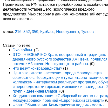
Правительство РФ пытаются пролоббировать возобновл
деятельности устаревшего, экологически вредного
предприятия. Чью сторону в данном конфликте займет суд
пока неизвестно.
метки:
216
,
352
,
359
,
Кузбасс
,
Новокузнецк
,
Тулеев
Статьи по теме:
Эхо войны.
(2)
ЭТО - НЕОБЫЧНО:Храм, построенный в традициях
деревянного русского зодчества XVII века, появился
поселке Абашево Новокузнецкого района.
(0)
Что везут контрабандисты?
(1)
Центр занятости населения города Новокузнецка
совместно с Новокузнецким гуманитарно-техническ
колледжем - интернатом реализуют программу обуч
и переподготовки горожан, имеющих инвалидность 
групп и детей-инвалидов.
(0)
Холдинговая компания «Сибирский цемент» награж
международной премией «Европейский стандарт»
(0
Франт Объявления. Коммерческая недвижимость -