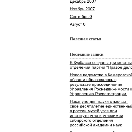
Декабрь 2007
Ноябрь 2007
Сентябрь 0
Август 0
Полезная статья
Последние записи
В Кузбассе созданы три местны
отделения партии “Правое дело
Новое ведомство в Кемеровско
области образовалось в
результате присоединения
Управления Роснедвижимости к
Управлению Росрегистрации.
Накануне дня науки отмечает
свое десятилетие единственны
в россии музей угля при
институте угля и углехимии
сибирского отделения
российской академии наук