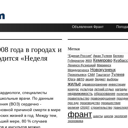
Объявления Франт
Погода
08 года в городах и
Метки
одится «Неделя
"Единая Россия"
Аман Тулеев
Белово
Кемерово
Кузбасс
Губернатор
ЖКХ
Ленинск-Кузнецкий
Мариинск
Новокузнецк
Междуреченск
Тулеев
Прокопьевск
СМИ
Таштагол
авто
Юрга
акция
бюджет
выборы
жилье
здравоохранение
инвестиции
конкурс
культура
летний отдых
награды
кардиологи, специалисты
недвижимость
образование
политик
 школьные врачи. По данным
правительство
правонарушения
праздни
про еду
производство
проишествие
ния (ВОЗ) сердечно -
спорт
религия
строительство
транспор
новной причиной смерти в мире
франт
ских жизней в год. Между тем,
шахты
школа
экология
ьшей мере, 80 % случаев
экономика
в и инсультов можно