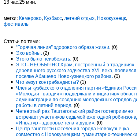
13 час.25 мин.
метки:
Кемерово
,
Кузбасс
,
летний отдых
,
Новокузнецк
,
фестиваль
Статьи по теме:
“Горячая линия” здорового образа жизни.
(0)
Эхо войны.
(2)
Этого было неизбежать.
(0)
ЭТО - НЕОБЫЧНО:Храм, построенный в традициях
деревянного русского зодчества XVII века, появился
поселке Абашево Новокузнецкого района.
(0)
Что везут контрабандисты?
(1)
Члены кузбасского отделения партии «Единая Росси
«Молодая Гвардия» поддержали инициативу област
администрации по созданию молодежных отрядов д
работы в летний период.
(0)
Четвертый раз Таштагольский район гостеприимно
встречает участников седьмой ежегодной робинзон
«Инватур - здоровье тела и души».
(0)
Центр занятости населения города Новокузнецка
совместно с Новокузнецким гуманитарно-техническ