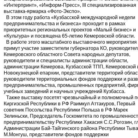
«Интерпринт», «Информ-Пресс», III специализированная
выставка-ярмарка «Фото-Экспо».
В этом году работа «Кузбасской международной недели
предпринимательства и бизнеса» проходит в рамках
приоритетных региональных проектов «Малый бизнес» и
«Культура» и посвящена 65-летию Кемеровской области.
В работе этого масштабного выставочного мероприятия
примут участие заместители губернатора КО, руководите
Кемеровского областного Совета народных депутатов,
руководители и специалисты администрации области,
администрации Кемерова, Кузбасской ТПП, Кемеровской 
Новокузнецкой епархии, представители территорий облас
руководители территориальных фондов поддержки и раз
предпринимательства, промышленных предприятий, фир
учебных заведений и научных учреждений Кузбасса.
Также выставку посетят чрезвычайный и полномочный п
Киргизской Республики в РФ Раимкул Аттакуров, Первый
советник Посольства Республики Польша в РФ Марек
Зелиньски, Председатель Госкомитета по промышленност
предпринимательству Республики Хакасия С.С.Рогозин, г
Администрации Бай-Тайгинского района Республики Тыв
М.Монгуш, представители фондов поддержки