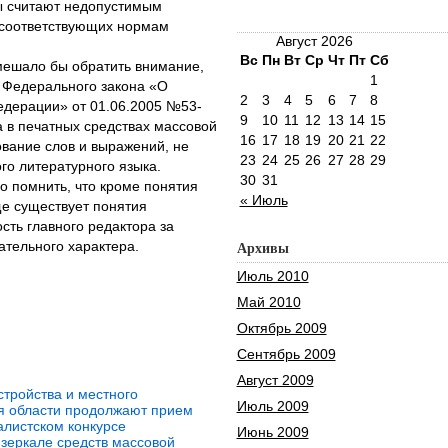
ы считают недопустимым
 соответствующих нормам
Август 2026
Вс
Пн
Вт
Ср
Чт
Пт
Сб
мешало бы обратить внимание,
1
т.1 Федерального закона «О
2
3
4
5
6
7
8
едерации» от 01.06.2005 №53-
9
10
11
12
13
14
15
а в печатных средствах массовой
16
17
18
19
20
21
22
вание слов и выражений, не
23
24
25
26
27
28
29
о литературного языка.
30
31
о помнить, что кроме понятия
« Июль
е существует понятия
сть главного редактора за
ательного характера.
Архивы
Июль 2010
Май 2010
Октябрь 2009
Сентябрь 2009
Август 2009
стройства и местного
Июль 2009
я области продолжают прием
алистском конкурсе
Июнь 2009
зеркале средств массовой