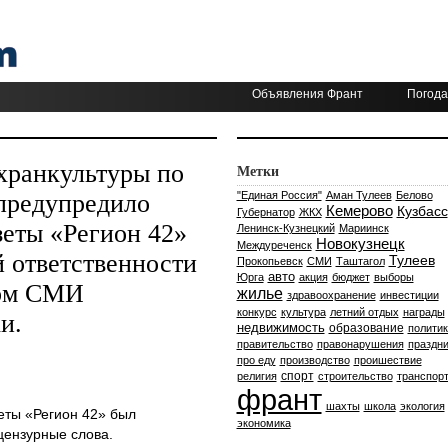
Объявления Франт
Погода
хранкультуры по
Метки
предупредило
"Единая Россия"
Аман Тулеев
Белово
Кемерово
Кузбасс
Губернатор
ЖКХ
зеты «Регион 42»
Ленинск-Кузнецкий
Мариинск
Новокузнецк
Междуреченск
й ответственности
Тулеев
Прокопьевск
СМИ
Таштагол
авто
Юрга
акция
бюджет
выборы
том СМИ
жилье
здравоохранение
инвестиции
конкурс
культура
летний отдых
награды
и.
недвижимость
образование
политик
правительство
правонарушения
праздни
про еду
производство
проишествие
спорт
религия
строительство
транспор
франт
шахты
школа
экология
еты «Регион 42» был
экономика
цензурные слова.