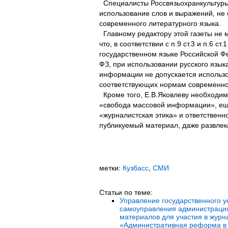
Специалисты Россвязьохранкультур
использование слов и выражений, не
современного литературного языка.
Главному редактору этой газеты не 
что, в соответствии с п.9 ст.3 и п.6 с
государственном языке Российской Ф
ФЗ, при использовании русского язык
информации не допускается использо
соответствующих нормам современног
Кроме того, Е.В.Яковлеву необходим
«свобода массовой информации», ещ
«журналистская этика» и ответственно
публикуемый материал, даже развлек
метки:
Кузбасс
,
СМИ
Статьи по теме:
Управление государственного у
самоуправления администраци
материалов для участия в журн
«Административная реформа в 