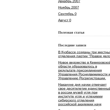
Декабрь 2007
Ноябрь 2007
Сентябрь 0
Август 0
Полезная статья
Последние записи
В Кузбассе созданы три местны
отделения партии “Правое дело
Новое ведомство в Кемеровско
области образовалось в
результате присоединения
Управления Роснедвижимости к
Управлению Росрегистрации.
Накануне дня науки отмечает
свое десятилетие единственны
в россии музей угля при
институте угля и углехимии
сибирского отделения
российской академии наук