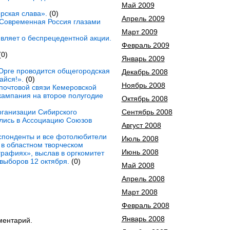
Май 2009
рская слава».
(0)
Апрель 2009
«Современная Россия глазами
Март 2009
вляет о беспрецедентной акции.
Февраль 2009
0)
Январь 2009
 Юрге проводится общегородская
Декабрь 2008
айся!».
(0)
Ноябрь 2008
 почтовой связи Кемеровской
кампания на второе полугодие
Октябрь 2008
рганизации Сибирского
Сентябрь 2008
лись в Ассоциацию Союзов
Август 2008
понденты и все фотолюбители
Июль 2008
 в областном творческом
Июнь 2008
рафиях», выслав в оргкомитет
выборов 12 октября.
(0)
Май 2008
Апрель 2008
Март 2008
Февраль 2008
Январь 2008
ментарий.