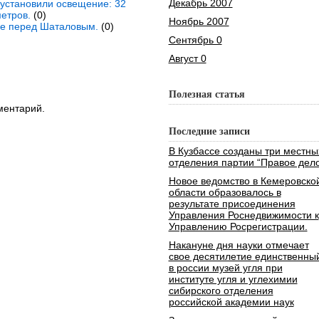
Декабрь 2007
 установили освещение: 32
етров.
(0)
Ноябрь 2007
ие перед Шаталовым.
(0)
Сентябрь 0
Август 0
Полезная статья
ментарий.
Последние записи
В Кузбассе созданы три местны
отделения партии “Правое дело
Новое ведомство в Кемеровско
области образовалось в
результате присоединения
Управления Роснедвижимости к
Управлению Росрегистрации.
Накануне дня науки отмечает
свое десятилетие единственны
в россии музей угля при
институте угля и углехимии
сибирского отделения
российской академии наук