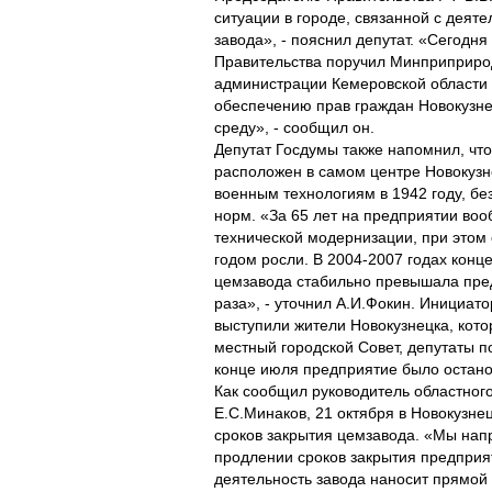
ситуации в городе, связанной с деят
завода», - пояснил депутат. «Сегодня
Правительства поручил Минприприро
администрации Кемеровской области 
обеспечению прав граждан Новокузн
среду», - сообщил он.
Депутат Госдумы также напомнил, чт
расположен в самом центре Новокузн
военным технологиям в 1942 году, без
норм. «За 65 лет на предприятии во
технической модернизации, при этом
годом росли. В 2004-2007 годах конц
цемзавода стабильно превышала пре
раза», - уточнил А.И.Фокин. Инициат
выступили жители Новокузнецка, кот
местный городской Совет, депутаты по
конце июля предприятие было остан
Как сообщил руководитель областног
Е.С.Минаков, 21 октября в Новокузне
сроков закрытия цемзавода. «Мы напр
продлении сроков закрытия предприят
деятельность завода наносит прямой 