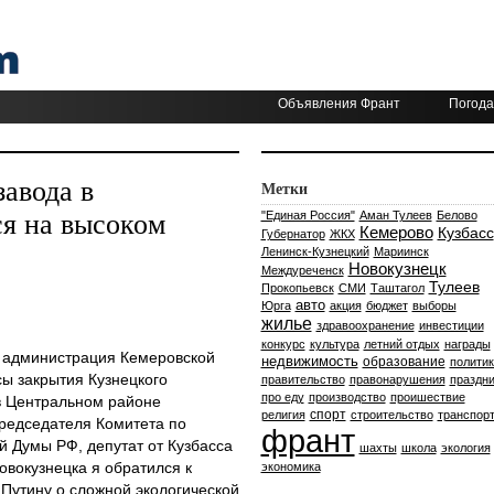
Объявления Франт
Погода
авода в
Метки
я на высоком
"Единая Россия"
Аман Тулеев
Белово
Кемерово
Кузбасс
Губернатор
ЖКХ
Ленинск-Кузнецкий
Мариинск
Новокузнецк
Междуреченск
Тулеев
Прокопьевск
СМИ
Таштагол
авто
Юрга
акция
бюджет
выборы
жилье
здравоохранение
инвестиции
конкурс
культура
летний отдых
награды
 администрация Кемеровской
недвижимость
образование
политик
ы закрытия Кузнецкого
правительство
правонарушения
праздни
про еду
производство
проишествие
в Центральном районе
спорт
религия
строительство
транспор
редседателя Комитета по
франт
 Думы РФ, депутат от Кузбасса
шахты
школа
экология
вокузнецка я обратился к
экономика
Путину о сложной экологической