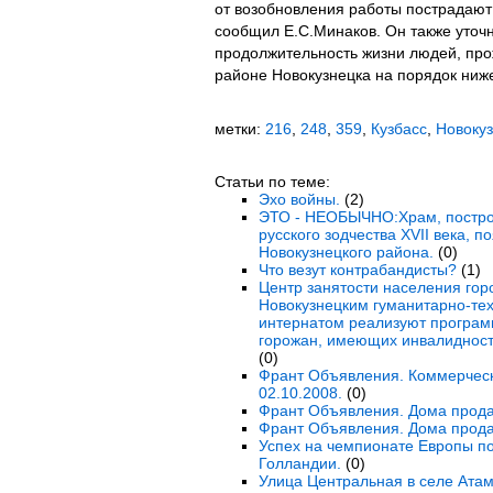
от возобновления работы пострадают 
сообщил Е.С.Минаков. Он также уточн
продолжительность жизни людей, пр
районе Новокузнецка на порядок ниже
метки:
216
,
248
,
359
,
Кузбасс
,
Новокуз
Статьи по теме:
Эхо войны.
(2)
ЭТО - НЕОБЫЧНО:Храм, постро
русского зодчества XVII века, 
Новокузнецкого района.
(0)
Что везут контрабандисты?
(1)
Центр занятости населения гор
Новокузнецким гуманитарно-те
интернатом реализуют програм
горожан, имеющих инвалидность
(0)
Франт Объявления. Коммерческ
02.10.2008.
(0)
Франт Объявления. Дома прода
Франт Объявления. Дома прода
Успех на чемпионате Европы по
Голландии.
(0)
Улица Центральная в селе Атам