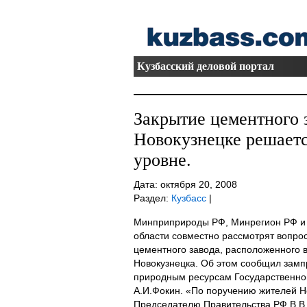
Кузбасский деловой портал
Закрытие цементного з
Новокузнецке решаетс
уровне.
Дата: октября 20, 2008
Раздел:
Кузбасс
|
Минприприроды РФ, Минрегион РФ и
области совместно рассмотрят вопрос
цементного завода, расположенного 
Новокузнецка. Об этом сообщил замп
природным ресурсам Государственной
А.И.Фокин. «По поручению жителей Но
Председателю Правительства РФ В.В.