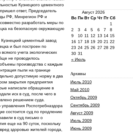
ельностью Кузнецкого цементного
 пришел ответ, Председатель
Август 2026
ды РФ, Минрегион РФ и
Вс
Пн
Вт
Ср
Чт
Пт
Сб
совместно разработать меры по
1
ецка на безопасную окружающую
2
3
4
5
6
7
8
9
10
11
12
13
14
15
о Кузнецкий цементный завод
16
17
18
19
20
21
22
ецка и был построен по
23
24
25
26
27
28
29
 всякого учета экологических
30
31
обще не проводилось
« Июль
 объемы производства с каждым
ентрация пыли на границе
Архивы
дельно допустимую норму в два
ором закрытия предприятия
Июль 2010
орые написали обращение в
Май 2010
дали иск в суд, после чего в
Октябрь 2009
овлено решением суда.
Сентябрь 2009
о управления Роспотребназдора
цке состоится суд по продлению
Август 2009
авили в суд письмо о
Июль 2009
ия еще на 90 суток, поскольку
Июнь 2009
вред здоровью жителей города,