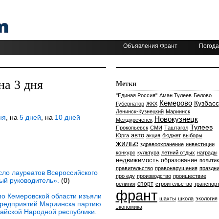
Объявления Франт
Погода
на 3 дня
Метки
"Единая Россия"
Аман Тулеев
Белово
Кемерово
Кузбасс
Губернатор
ЖКХ
Ленинск-Кузнецкий
Мариинск
ня
, на
5 дней
, на
10 дней
Новокузнецк
Междуреченск
Тулеев
Прокопьевск
СМИ
Таштагол
авто
Юрга
акция
бюджет
выборы
жилье
здравоохранение
инвестиции
конкурс
культура
летний отдых
награды
недвижимость
образование
политик
правительство
правонарушения
праздни
исло лауреатов Всероссийского
про еду
производство
проишествие
ый руководитель».
(0)
спорт
религия
строительство
транспор
франт
по Кемеровской области изъяли
шахты
школа
экология
 предприятий Мариинска партию
экономика
тайской Народной республики.