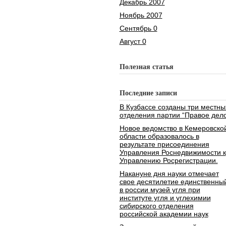
Декабрь 2007
Ноябрь 2007
Сентябрь 0
Август 0
Полезная статья
Последние записи
В Кузбассе созданы три местны
отделения партии “Правое дело
Новое ведомство в Кемеровско
области образовалось в
результате присоединения
Управления Роснедвижимости к
Управлению Росрегистрации.
Накануне дня науки отмечает
свое десятилетие единственны
в россии музей угля при
институте угля и углехимии
сибирского отделения
российской академии наук