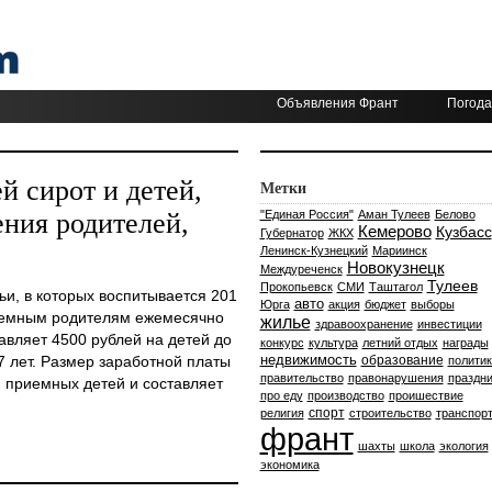
Объявления Франт
Погода
й сирот и детей,
Метки
ения родителей,
"Единая Россия"
Аман Тулеев
Белово
Кемерово
Кузбасс
Губернатор
ЖКХ
Ленинск-Кузнецкий
Мариинск
Новокузнецк
Междуреченск
Тулеев
Прокопьевск
СМИ
Таштагол
и, в которых воспитывается 201
авто
Юрга
акция
бюджет
выборы
иемным родителям ежемесячно
жилье
здравоохранение
инвестиции
авляет 4500 рублей на детей до
конкурс
культура
летний отдых
награды
недвижимость
7 лет. Размер заработной платы
образование
политик
правительство
правонарушения
праздни
 приемных детей и составляет
про еду
производство
проишествие
спорт
религия
строительство
транспор
франт
шахты
школа
экология
экономика