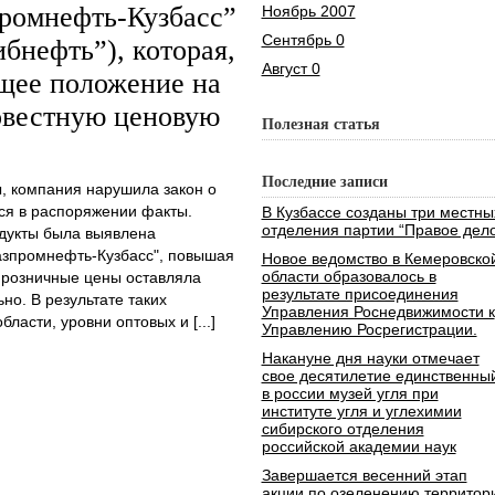
ромнефть-Кузбасс”
Ноябрь 2007
Сентябрь 0
бнефть”), которая,
Август 0
щее положение на
овестную ценовую
Полезная статья
Последние записи
 компания нарушила закон о
ся в распоряжении факты.
В Кузбассе созданы три местны
отделения партии “Правое дело
дукты была выявлена
азпромнефть-Кузбасс", повышая
Новое ведомство в Кемеровско
области образовалось в
 розничные цены оставляла
результате присоединения
о. В результате таких
Управления Роснедвижимости к
ласти, уровни оптовых и [...]
Управлению Росрегистрации.
Накануне дня науки отмечает
свое десятилетие единственны
в россии музей угля при
институте угля и углехимии
сибирского отделения
российской академии наук
Завершается весенний этап
акции по озеленению территор