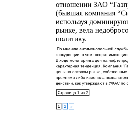
отношении ЗАО “Газп
(бывшая компания “Си
используя доминирую
рынке, вела недоброс
политику.
По мнению антимонопольной службы,
конкуренции, о чем говорят имеющие
В ходе мониторинга цен на нефтепро
характерная тенденция. Компания "Г
цены на оптовом рынке, собственные
прежними либо изменяла незначительн
действий, как утверждают в УФАС по об
Страница 1 из 2
1
2
»