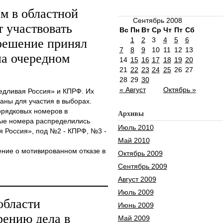
м в областной
Сентябрь 2008
т участвовать
Вс
Пн
Вт
Ср
Чт
Пт
Сб
1
2
3
4
5
6
 решение принял
7
8
9
10
11
12
13
на очередном
14
15
16
17
18
19
20
21
22
23
24
25
26
27
28
29
30
« Август
Октябрь »
едливая Россия» и КПРФ. Их
аны для участия в выборах.
орядковых номеров в
Архивы
ые номера распределились
Июль 2010
 Россия», под №2 - КПРФ, №3 -
Май 2010
ние о мотивированном отказе в
Октябрь 2009
Сентябрь 2009
Август 2009
Июль 2009
области
Июнь 2009
рению дела в
Май 2009