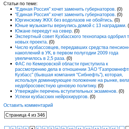
Статьи по теме:
“Единая Россия” хочет заменить губернаторов.
(0)
“Единая Россия” хочет заменить губернаторов.
(0)
Юргинскому ЖКХ без водолазов не обойтись.
(0)
Юные музыканты вернулись домой с 13 наградами.
(
Южане переедут на север.
(0)
Экспертный совет Кузбасского технопарка одобрил 
новых проекта.
(0)
Число кузбассовцев, передавших средства пенсион
накоплений в УК, в первом полугодии 2009 года
увеличилось в 2,5 раза.
(0)
ФАС по Кемеровской области приступила к
рассмотрению дела в отношении ЗАО “Газпромнефт
Кузбасс” (бывшая компания “Сибнефть”), которая,
используя доминирующее положение на рынке, вел
недобросовестную ценовую политику.
(0)
Утверждён перечень вступительных экзаменов.
(0)
Успехи кузбасских нейрохирургов.
(0)
Оставить комментарий
Страница 4 из 346