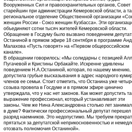
Вооруженных Сил и правоохранительных органов, Совет
старейшин при администрации Кемеровской области, а т
региональное отделение Общественной организации «Со
женщин России - Союз женщин Кузбасса». Эти организац
объединяют сотни тысяч жителей Кемеровской области.
Обращение в Госдуму было вызвано поведением депутат
Останиной в прямом эфире 18 сентября в программе Ан
Малахова «Пусть говорят» на «Первом общероссийском
канале».
В обращении говорилось: «Мы солидарны с позицией Ал
Пугачевой и Кристины Орбакайте. Искренне удивлены
поведением Н.А.Останиной, которая, по нашему мнению,
допустила грубые высказывания в адрес народного кумир
членов ее семьи. Стоит отметить, что Останина уже четыр
созыва провела в Госдуме и в прямом эфире цинично
утверждала, что у нас нет законов. Как может допустить т
выражение профессионал, который устанавливает эти
законы. Чем же Нина Александровна столько лет занимал
в думе? Фактически профессиональный депутат перешел
разряд наемников. Это недопустимо. Мы требуем прекрат
прятаться за депутатской неприкосновенностью и немед
отозвать полномочия Останиной».