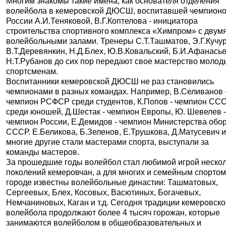
Многим знакомы такие имена, как основателя отделения
волейбола в кемеровской ДЮСШ, воспитавшей чемпион
России А.И.Теняковой, В.Г.Коптелова - инициатора
строительства спортивного комплекса «Химпром» с двум
волейбольными залами. Тренеры С.Т.Ташматов, Э.Г.Кучур
В.Т.Деревянкин, Н.Д.Блех, Ю.В.Ковальский, Б.И.Афанасье
Н.Т.Рубанов до сих пор передают свое мастерство моло
спортсменам.
Воспитанники кемеровской ДЮСШ не раз становились
чемпионами в разных командах. Например, В.Селиванов 
чемпион РСФСР среди студентов, К.Попов - чемпион СС
среди юношей, Д.Шестак - чемпион Европы, Ю. Шевелев 
чемпион России, Е.Демидов - чемпион Министерства обо
СССР. Е.Беликова, Б.Зеленов, Е.Трушкова, Д.Матусевич 
многие другие стали мастерами спорта, выступали за
команды мастеров.
За прошедшие годы волейбол стал любимой игрой неско
поколений кемеровчан, а для многих и семейным спортом
городе известны волейбольные династии: Ташматовых,
Сергеевых, Блех, Косовых, Васютиных, Богачевых,
Немчаниновых, Каган и т.д. Сегодня традиции кемеровско
волейбола продолжают более 4 тысяч горожан, которые
занимаются волейболом в общеобразовательных и