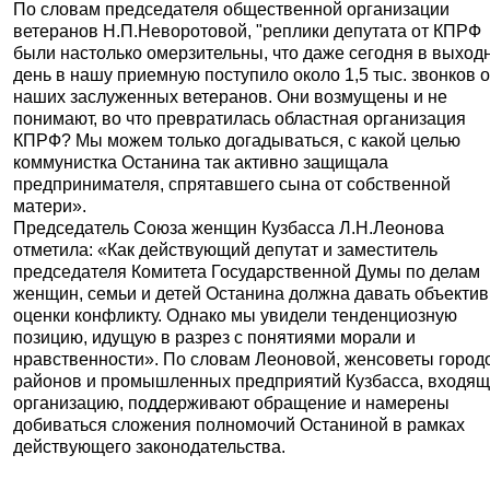
По словам председателя общественной организации
ветеранов Н.П.Неворотовой, "реплики депутата от КПРФ
были настолько омерзительны, что даже сегодня в выход
день в нашу приемную поступило около 1,5 тыс. звонков о
наших заслуженных ветеранов. Они возмущены и не
понимают, во что превратилась областная организация
КПРФ? Мы можем только догадываться, с какой целью
коммунистка Останина так активно защищала
предпринимателя, спрятавшего сына от собственной
матери».
Председатель Союза женщин Кузбасса Л.Н.Леонова
отметила: «Как действующий депутат и заместитель
председателя Комитета Государственной Думы по делам
женщин, семьи и детей Останина должна давать объекти
оценки конфликту. Однако мы увидели тенденциозную
позицию, идущую в разрез с понятиями морали и
нравственности». По словам Леоновой, женсоветы город
районов и промышленных предприятий Кузбасса, входящ
организацию, поддерживают обращение и намерены
добиваться сложения полномочий Останиной в рамках
действующего законодательства.