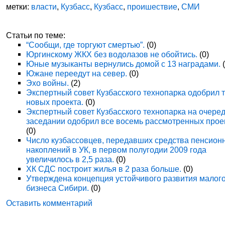
метки:
власти
,
Кузбасс
,
Кузбасс
,
проишествие
,
СМИ
Статьи по теме:
“Сообщи, где торгуют смертью”.
(0)
Юргинскому ЖКХ без водолазов не обойтись.
(0)
Юные музыканты вернулись домой с 13 наградами.
(
Южане переедут на север.
(0)
Эхо войны.
(2)
Экспертный совет Кузбасского технопарка одобрил 
новых проекта.
(0)
Экспертный совет Кузбасского технопарка на очере
заседании одобрил все восемь рассмотренных прое
(0)
Число кузбассовцев, передавших средства пенсион
накоплений в УК, в первом полугодии 2009 года
увеличилось в 2,5 раза.
(0)
ХК СДС построит жилья в 2 раза больше.
(0)
Утверждена концепция устойчивого развития малог
бизнеса Сибири.
(0)
Оставить комментарий