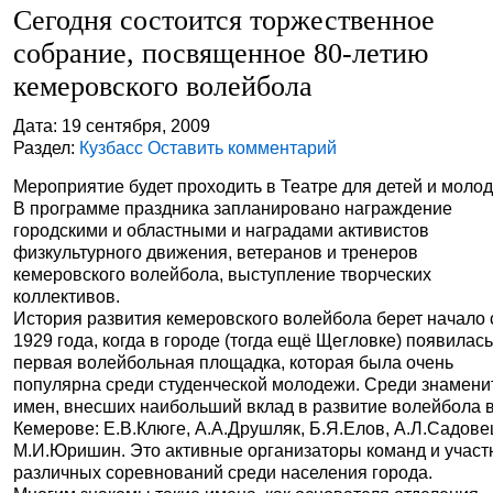
Сегодня состоится торжественное
собрание, посвященное 80-летию
кемеровского волейбола
Дата: 19 сентября, 2009
Раздел:
Кузбасс
Оставить комментарий
Мероприятие будет проходить в Театре для детей и моло
В программе праздника запланировано награждение
городскими и областными и наградами активистов
физкультурного движения, ветеранов и тренеров
кемеровского волейбола, выступление творческих
коллективов.
История развития кемеровского волейбола берет начало 
1929 года, когда в городе (тогда ещё Щегловке) появилас
первая волейбольная площадка, которая была очень
популярна среди студенческой молодежи. Среди знамен
имен, внесших наибольший вклад в развитие волейбола 
Кемерове: Е.В.Клюге, А.А.Друшляк, Б.Я.Елов, А.Л.Садове
М.И.Юришин. Это активные организаторы команд и участ
различных соревнований среди населения города.