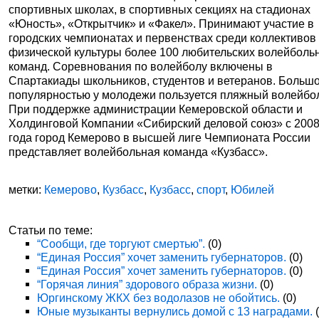
спортивных школах, в спортивных секциях на стадионах
«Юность», «Открытчик» и «Факел». Принимают участие в
городских чемпионатах и первенствах среди коллективов
физической культуры более 100 любительских волейболь
команд. Соревнования по волейболу включены в
Спартакиады школьников, студентов и ветеранов. Больш
популярностью у молодежи пользуется пляжный волейбо
При поддержке администрации Кемеровской области и
Холдинговой Компании «Сибирский деловой союз» с 200
года город Кемерово в высшей лиге Чемпионата России
представляет волейбольная команда «Кузбасс».
метки:
Кемерово
,
Кузбасс
,
Кузбасс
,
спорт
,
Юбилей
Статьи по теме:
“Сообщи, где торгуют смертью”.
(0)
“Единая Россия” хочет заменить губернаторов.
(0)
“Единая Россия” хочет заменить губернаторов.
(0)
“Горячая линия” здорового образа жизни.
(0)
Юргинскому ЖКХ без водолазов не обойтись.
(0)
Юные музыканты вернулись домой с 13 наградами.
(