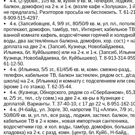
4-к. (2-уровн., 105 кв. м, кухня 9 кв. м, телефон, лоджия,
балкон, домофон) на 2-к. и 1-к. (возле кафе «Золушка», 1-й
не предлагать). Риэлторов просьба не беспокоить. Т. 61-21
8-909-515-4297.
4-к. (Запсибовцев, 4, 9/9 эт., 80/50/9 кв. м, ул. пл., потол
протекают, домофон, тамбур, тел., Интернет, кабельное ТВ
ванной комнате кафель, водосчётчики горячей и холодно
воды, два застеклённых балкона, домофон, хор. сост.) + 
доплата на две 2-к. (Запсиб, Кузнецк, Новобайдаевка,
Ильинка, бл. Куйбышево) или на 2-к. и 1-к. (Запсиб, Ильинк
Кузнецк, Новобайдаевка, бл. Куйбышево). Т. 8-913-314-959
61-12-50.
4-к. (Ильинка, 5/5 эт., 61/45/6 кв. м, комн. смежно-разд.,
телефон, кабельное ТВ, балкон застеклен, рядом ост., д/са
школа) на 2-к. (Ильинка) и комнату с подселением или се
(кроме 1-го этажа). Т. 62-35-44.
4-к. (Кузнецк, Обнорского, рядом со «Сбербанком», 65,3
м, 2/5 эт., тел., с/у совм.) на две 2-к. кв-ры в Кузнецке с
доплатой. Варианты. Т. 37-40-10, с 17 до 22 ч, 8-951-162-1
4-к. (Н-байд., ул. Зорге, 30, напротив ТЦ «Алпи», 7/9 эт.,
50/80/9 кв. м, ул. пл., все разд., лоджия, застекл. балкон, те
кабельное ТВ в 2-х комн., новая импортная сантехника,
водосчетчики гор. и хол. воды, тамбур, домофон, большая
кладовка) на 2-к. с разд. комн. (центр, бл. Куйб., Н-байд.,