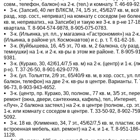
совм., телефон, балкон) на 2-к. (тел.) и комнату. Т. 46-69-92
3-к. (Запсиб, 40 лет ВЛКСМ, 74, 1/5 эт., 45/62/7 кв. м, всё
разд., хор. сост., неприват.) на комнату с соседом (не боле
кв. м, неприватиз., на Запсибе) и такую же 3-к. в р-не 17-1
квартала. Т. 8-904-574-9878, 8-905-075-0783.
3-к. (Ильинка, ул. пл., у магазина «Гастрономия») на 2-к
(Ильинка, в районе ул. Космонавтов) и с. р. т. Т. 61-62-16.
3-к. (Куйбышева, 16, 4/5 эт., 70 кв. м, 2 балкона, с/у разд.
темнушки) на 1-к. и 2-к. кв-ры в этом же районе. Т. 8-905-9
9381.
3-к. (Курако, 30, 42/61,4/7,5 кв. м) на 2-к. (центр) и 1-к. (
р-н). Т. 37-26-50, 8-901-629-0779.
3-к. (ул. Тольятти, 2/9 эт., 65/40/9 кв. м, в хор. сост., ул. пл
балкон, телефон) на две 2-к. кв-ры в центре. Варианты. Т. 
96-73, 8-903-943-4652.
3-к. (центр, пр. Курако, 30, полном., 77 кв. м, 3/5 эт., пере
ремонт (окна, двери, сантехника, кафель), тел., Интернет,
«Луч», 2 балкона застекл.) на 2-к. в центре (полном., ср. эт.
1-к. или комнату с соседом в центре. Т. 33-50-92, 8-902-759
5092.
3-к. 18 кв. (Клименко, 34, 7 эт., 45/62/7,5 кв. м, пластик. о
встроенная мебель, кап. ремонт) на 2-к. и 1-к. Т. 8-951-186
1128.