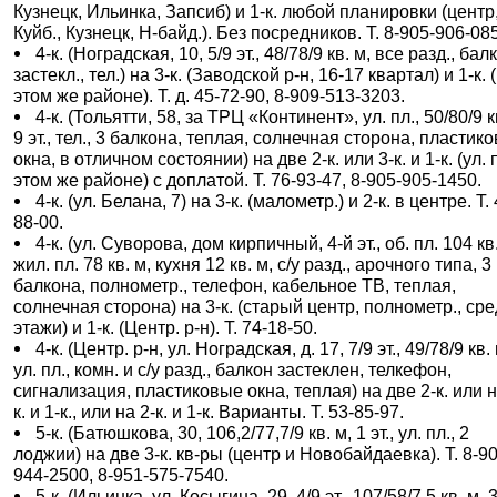
Кузнецк, Ильинка, Запсиб) и 1-к. любой планировки (центр,
Куйб., Кузнецк, Н-байд.). Без посредников. Т. 8-905-906-08
4-к. (Ноградская, 10, 5/9 эт., 48/78/9 кв. м, все разд., бал
застекл., тел.) на 3-к. (Заводской р-н, 16-17 квартал) и 1-к. 
этом же районе). Т. д. 45-72-90, 8-909-513-3203.
4-к. (Тольятти, 58, за ТРЦ «Континент», ул. пл., 50/80/9 к
9 эт., тел., 3 балкона, теплая, солнечная сторона, пластик
окна, в отличном состоянии) на две 2-к. или 3-к. и 1-к. (ул. п
этом же районе) с доплатой. Т. 76-93-47, 8-905-905-1450.
4-к. (ул. Белана, 7) на 3-к. (малометр.) и 2-к. в центре. Т.
88-00.
4-к. (ул. Суворова, дом кирпичный, 4-й эт., об. пл. 104 кв
жил. пл. 78 кв. м, кухня 12 кв. м, с/у разд., арочного типа, 3
балкона, полнометр., телефон, кабельное ТВ, теплая,
солнечная сторона) на 3-к. (старый центр, полнометр., ср
этажи) и 1-к. (Центр. р-н). Т. 74-18-50.
4-к. (Центр. р-н, ул. Ноградская, д. 17, 7/9 эт., 49/78/9 кв.
ул. пл., комн. и с/у разд., балкон застеклен, телкефон,
сигнализация, пластиковые окна, теплая) на две 2-к. или н
к. и 1-к., или на 2-к. и 1-к. Варианты. Т. 53-85-97.
5-к. (Батюшкова, 30, 106,2/77,7/9 кв. м, 1 эт., ул. пл., 2
лоджии) на две 3-к. кв-ры (центр и Новобайдаевка). Т. 8-9
944-2500, 8-951-575-7540.
5-к. (Ильинка, ул. Косыгина, 29, 4/9 эт., 107/58/7,5 кв. м, 