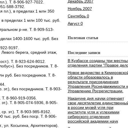
Декабрь 2007
 пл.). Т. 8-906-927-7022.
-951-588-3792.
Ноябрь 2007
кая пл.), в пределах 1 млн 350
Сентябрь 0
 в пределах 1 млн 100 тыс. руб.
Август 0
ральном р-не. Т. 8-909-513-
Полезная статья
еделах 1400-1600 тыс. руб. Без
-922-9197.
о Левого берега, средний этаж,
Последние записи
В Кузбассе созданы три местны
ст.). Т. 8-923-624-8012.
отделения партии “Правое дело
лобус»). Без посредников. Т. 8-
Новое ведомство в Кемеровско
лн руб. Без посредников. Т. 8-
области образовалось в
результате присоединения
44.
Управления Роснедвижимости к
р. эт.), без посредников. Т. 8-903-
Управлению Росрегистрации.
. Т. 8-960-919-0356.
Накануне дня науки отмечает
. эт.). Т. 8-905-074-5936, 8-905-
свое десятилетие единственны
в россии музей угля при
 ср. эт.). Т. 8-903-985-8162.
институте угля и углехимии
0 тыс. руб. Без поср. Т. 8-906-
сибирского отделения
российской академии наук
., ул. Косыгина, Архитекторов).