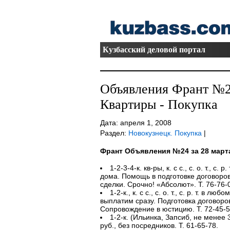
Кузбасский деловой портал
Объявления Франт №24
Квартиры - Покупка
Дата: апреля 1, 2008
Раздел:
Новокузнецк. Покупка
|
Франт Объявления №24 за 28 март
1-2-3-4-к. кв-ры, к. с с., с. о. т., с.
дома. Помощь в подготовке договоров
сделки. Срочно! «Абсолют». Т. 76-76-0
1-2-к., к. с с., с. о. т., с. р. т. в л
выплатим сразу. Подготовка договоро
Сопровождение в юстицию. Т. 72-45-50
1-2-к. (Ильинка, Запсиб, не менее 3
руб., без посредников. Т. 61-65-78.