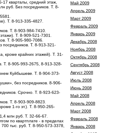
16-17 кварталы, средний этаж,
Май 2009
н руб. Без посредников. Т. 8-
Апрель 2009
-5581.
Март 2009
е). Т. 8-913-335-4827.
Февраль 2009
ков. Т. 8-903-984-7410.
Январь 2009
 этажи). Т. 8-909-521-7301.
ов. Т. 8-905-980-7086.
Декабрь 2008
з посредников. Т. 8-913-321-
Ноябрь 2008
ма, кроме крайних этажей). Т. 31-
Октябрь 2008
в. Т. 8-905-993-2675, 8-913-328-
Сентябрь 2008
Август 2008
жнем Куйбышеве. Т. 8-904-373-
Июль 2008
лушки», без посредников. 8-906-
Июнь 2008
средников. Срочно. Т. 8-923-623-
Май 2008
иков. Т. 8-903-909-8823.
Апрель 2008
кроме 1-го эт.). Т. 8-950-265-
Март 2008
1,4 млн руб. Т. 32-66-67.
Февраль 2008
олгом по квартплате - в пределах
- 700 тыс. руб. Т. 8-950-573-3378,
Январь 2008