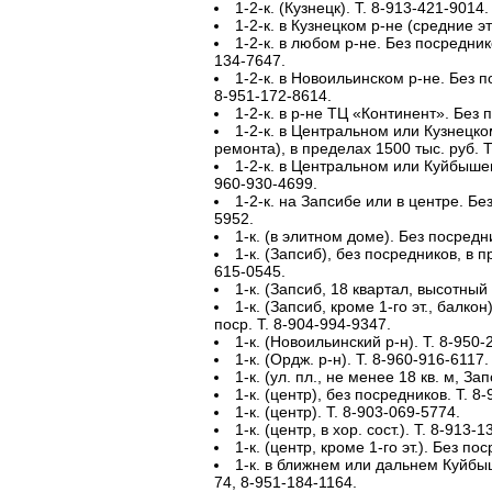
1-2-к. (Кузнецк). Т. 8-913-421-9014.
1-2-к. в Кузнецком р-не (средние эт
1-2-к. в любом р-не. Без посредник
134-7647.
1-2-к. в Новоильинском р-не. Без п
8-951-172-8614.
1-2-к. в р-не ТЦ «Континент». Без 
1-2-к. в Центральном или Кузнецком
ремонта), в пределах 1500 тыс. руб. Т
1-2-к. в Центральном или Куйбышевск
960-930-4699.
1-2-к. на Запсибе или в центре. Бе
5952.
1-к. (в элитном доме). Без посредн
1-к. (Запсиб), без посредников, в п
615-0545.
1-к. (Запсиб, 18 квартал, высотный 
1-к. (Запсиб, кроме 1-го эт., балко
поср. Т. 8-904-994-9347.
1-к. (Новоильинский р-н). Т. 8-950-
1-к. (Ордж. р-н). Т. 8-960-916-6117.
1-к. (ул. пл., не менее 18 кв. м, За
1-к. (центр), без посредников. Т. 8
1-к. (центр). Т. 8-903-069-5774.
1-к. (центр, в хор. сост.). Т. 8-913-
1-к. (центр, кроме 1-го эт.). Без по
1-к. в ближнем или дальнем Куйбыш
74, 8-951-184-1164.