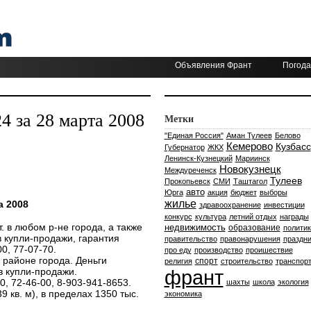
Объявления Франт
Погода
 за 28 марта 2008
Метки
"Единая Россия"
Аман Тулеев
Белово
Кемерово
Кузбасс
Губернатор
ЖКХ
Ленинск-Кузнецкий
Мариинск
Новокузнецк
Междуреченск
Тулеев
Прокопьевск
СМИ
Таштагол
авто
Юрга
акция
бюджет
выборы
жилье
а 2008
здравоохранение
инвестиции
конкурс
культура
летний отдых
награды
 р. т. в любом р-не города, а также
недвижимость
образование
политик
 купли-продажи, гарантия
правительство
правонарушения
праздни
0, 77-07-70.
про еду
производство
проишествие
юбом районе города. Деньги
спорт
религия
строительство
транспор
в купли-продажи.
франт
, 72-46-00, 8-903-941-8653.
шахты
школа
экология
9 кв. м), в пределах 1350 тыс.
экономика