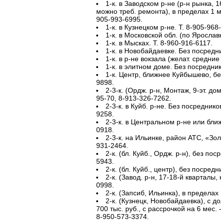
1-к. в Заводском р-не (р-н рынка, 
можно треб. ремонта), в пределах 1 мл
905-993-6995.
1-к. в Кузнецком р-не. Т. 8-905-968
1-к. в Московской обл. (по Ярославк
1-к. в Мысках. Т. 8-960-916-6117.
1-к. в Новобайдаевке. Без посредни
1-к. в р-не вокзала (желат. средние
1-к. в элитном доме. Без посредник
1-к. Центр, ближнее Куйбышево, бе
9898.
2-3-к. (Ордж. р-н, Монтаж, 9-эт. до
95-70, 8-913-326-7262.
2-3-к. в Куйб. р-не. Без посреднико
9258.
2-3-к. в Центральном р-не или бли
0918.
2-3-к. на Ильинке, район АТС, «Зо
931-2464.
2-к. (бл. Куйб., Ордж. р-н), без по
5943.
2-к. (бл. Куйб., центр), без посредн
2-к. (Завод. р-н, 17-18-й кварталы, 
0998.
2-к. (Запсиб, Ильинка), в пределах 
2-к. (Кузнецк, Новобайдаевка), с д
700 тыс. руб., с рассрочкой на 6 мес. 
8-950-573-3374.