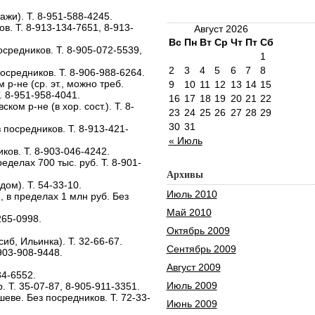
ажи). Т. 8-951-588-4245.
ов. Т. 8-913-134-7651, 8-913-
Август 2026
Вс
Пн
Вт
Ср
Чт
Пт
Сб
осредников. Т. 8-905-072-5539,
1
2
3
4
5
6
7
8
посредников. Т. 8-906-988-6264.
 р-не (ср. эт., можно треб.
9
10
11
12
13
14
15
. 8-951-958-4041.
16
17
18
19
20
21
22
ом р-не (в хор. сост.). Т. 8-
23
24
25
26
27
28
29
30
31
з посредников. Т. 8-913-421-
« Июль
иков. Т. 8-903-046-4242.
ределах 700 тыс. руб. Т. 8-901-
Архивы
дом). Т. 54-33-10.
Июль 2010
н), в пределах 1 млн руб. Без
Май 2010
265-0998.
Октябрь 2009
псиб, Ильинка). Т. 32-66-67.
Сентябрь 2009
-903-908-9448.
Август 2009
134-6552.
Июль 2009
ср. Т. 35-07-87, 8-905-911-3351.
еве. Без посредников. Т. 72-33-
Июнь 2009