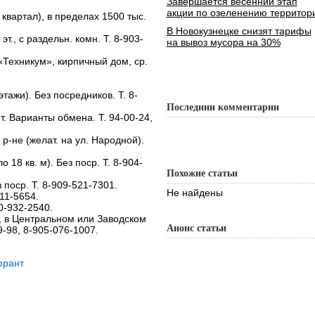
Завершается весенний этап
акции по озеленению территор
 квартал), в пределах 1500 тыс.
В Новокузнецке снизят тарифы
 эт., с раздельн. комн. Т. 8-903-
на вывоз мусора на 30%
 «Техникум», кирпичный дом, ср.
.
тажи). Без посредников. Т. 8-
Последнии комментарии
. Варианты обмена. Т. 94-00-24,
р-не (желат. на ул. Народной).
ло 18 кв. м). Без поср. Т. 8-904-
Похожие статьи
ез поср. Т. 8-909-521-7301.
Не найдены
311-5654.
60-932-2540.
м, в Центральном или Заводском
Анонс статьи
9-98, 8-905-076-1007.
рант