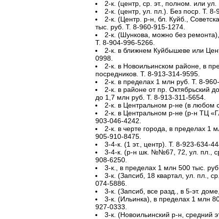
2-к. (центр, ср. эт., полном. или ул.
2-к. (центр, ул. пл.). Без поср. Т. 8
2-к. (Центр. р-н, бл. Куйб., Советс
тыс. руб. Т. 8-960-915-1274.
2-к. (Шункова, можно без ремонта),
Т. 8-904-996-5266.
2-к. в ближнем Куйбышеве или Цент
0998.
2-к. в Новоильинском районе, в пр
посредников. Т. 8-913-314-9595.
2-к. в пределах 1 млн руб. Т. 8-960
2-к. в районе от пр. Октябрьский д
до 1,7 млн руб. Т. 8-913-311-5654.
2-к. в Центральном р-не (в любом со
2-к. в Центральном р-не (р-н ТЦ «Г
903-046-4242.
2-к. в черте города, в пределах 1 м
905-910-8475.
3-4-к. (1 эт., центр). Т. 8-923-634-44
3-4-к. (р-н шк. №№67, 72, ул. пл., с
908-6250.
3-к., в пределах 1 млн 500 тыс. руб
3-к. (Запсиб, 18 квартал, ул. пл., ср
074-5886.
3-к. (Запсиб, все разд., в 5-эт. доме,
3-к. (Ильинка), в пределах 1 млн 80
927-0333.
3-к. (Новоильинский р-н, средний эт