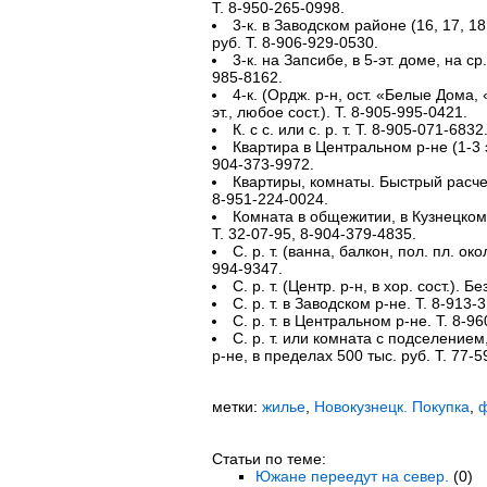
Т. 8-950-265-0998.
3-к. в Заводском районе (16, 17, 18
руб. Т. 8-906-929-0530.
3-к. на Запсибе, в 5-эт. доме, на ср.
985-8162.
4-к. (Ордж. р-н, ост. «Белые Дома,
эт., любое сост.). Т. 8-905-995-0421.
К. с с. или с. р. т. Т. 8-905-071-6832
Квартира в Центральном р-не (1-3 э
904-373-9972.
Квартиры, комнаты. Быстрый расчет
8-951-224-0024.
Комната в общежитии, в Кузнецком 
Т. 32-07-95, 8-904-379-4835.
С. р. т. (ванна, балкон, пол. пл. око
994-9347.
С. р. т. (Центр. р-н, в хор. сост.). Б
С. р. т. в Заводском р-не. Т. 8-913-
С. р. т. в Центральном р-не. Т. 8-9
С. р. т. или комната с подселение
р-не, в пределах 500 тыс. руб. Т. 77-5
метки:
жилье
,
Новокузнецк. Покупка
,
ф
Статьи по теме:
Южане переедут на север.
(0)