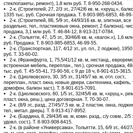
стеклопакеты, ремонт), 1,8 млн руб. Т. 8-950-268-0434.
2-к. (Строителей, 27, 2/3 эт., 27/42/6 кв. м, «хрущ.», балко
1335 тыс. руб. Срочная продажа. Т. 8-903-985-6853, 46-99-
2-к. (Строителей, 86, 5/9 эт., 44/93/16 кв. м, элитная, все
раздельно, тел., пластиковые окна, ремонт, 2 балкона), чи
продажа, 3,1 млн руб. Т. 46-84-12, 8-913-317-0784.
2-к. (Тольятти, 47, 1/5 эт., 30/46/6 кв. м, «вагон.»), 1,6 мл
руб. Продажа. Т. 8-903-985-6853, 46-99-55.
2-к. (Транспортная, 117, 4/12 эт., ул. пл., 2 лоджии), 1950
руб. Т. 33-60-02.
2-к. (Франкфурта, 1, 75,5/41/12 кв. м, нестанд., евроремо
встроенная мебель, переплан., тел.), срочная продажа, 4
тыс. руб. Т. 45-55-41, 73-90-56, с 9 до 18 ч, 8-901-615-3615.
2-к. (Циолковского, 30, 3/5 эт., 31/45/7 кв. м, отл. сост.,
переплан., пласт. окна, новые двери, сантехника, кафель, т
домофон, балкон заст.). Т. 8-901-615-7091.
2-к. (Циолковского, 60, 1/5 эт., 32/45/6 кв. м, «хрущ.», ре
пласт. окна, реш.), цена договорная. Т. 70-30-07.
2-к. (8/9 эт., разд., 27/45/7,5 кв. м, 2 пластик. окна, лоджи
тел., метал. дверь). Т. 8-913-417-8952.
2-к. (Бардина, 8, 29/43/6 кв. м, комн. разд., с/у совм., 2/5 э
удовл. сост.). Т. 8-903-908-6415.
2-к. (в районе «Универсама», Тольятти, 15, 6/9 эт., 44/27