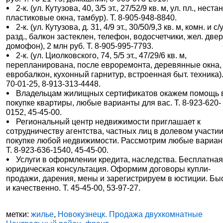
2-к. (ул. Кутузова, 40, 3/5 эт., 27/52/9 кв. м, ул. пл., нестан
пластиковые окна, тамбур). Т. 8-905-948-8840.
2-к. (ул. Кутузова, д. 31, 4/9 эт., 30/50/9,3 кв. м, комн. и с/
разд., балкон застеклен, телефон, водосчетчики, жел. двер
домофон), 2 млн руб. Т. 8-905-995-7793.
2-к. (ул. Циолковского, 74, 5/5 эт., 47/29/6 кв. м,
перепланирована, после евроремонта, деревянные окна,
евробалкон, кухонный гарнитур, встроенная быт. техника).
70-01-25, 8-913-313-4448.
Владельцам жилищных сертификатов окажем помощь 
покупке квартиры, любые варианты для вас. Т. 8-923-620-
0152, 45-45-00.
Региональный центр недвижимости приглашает к
сотрудничеству агентства, частных лиц в долевом участи
покупке любой недвижимости. Рассмотрим любые вариан
Т. 8-923-636-1540, 45-45-00.
Услуги в оформлении кредита, наследства. Бесплатна
юридическая консультация. Оформим договоры купли-
продажи, дарения, мены и зарегистрируем в юстиции. Бы
и качественно. Т. 45-45-00, 53-97-27.
метки:
жилье
,
Новокузнецк. Продажа двухкомнатные