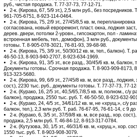
руб., чистая продажа. Т. 77-37-73, 77-12-71.
2-к. (Кирова, 67, 5/9 эт.), 2,5 млн руб., без посредников. Т
961-705-6751, 8-923-114-0464.
2-к. (Кирова, 75, 2/9 эт., 27/45/8,5 кв. м, перепланировка
согласована, новый евроремонт, пласт. окна, лоджия заст.
дерев. двери, потолки 2-уровн., гипсокартон, пол - ламинат
встроенная мебель, тел., домофон), 3 млн руб., документ
готовы. Т. 8-905-078-3021, 76-81-93, 39-68-98.
2-к. (Кирова, 75, 3/9 эт., 50/30/12 кв. м, тел., балкон). Т. р
46-50-13, 8-903-940-2707, 8-923-634-1969.
2-к. (Кирова, 91, 3/5 эт., все разд., 30/45/6 кв. м, балкон, т
Документы готовы. Срочная продажа. Т. 8-903-909-8173, 8
913-323-5680.
2-к. (Кирова, 99, 6/9 эт., 27/45/8 кв. м, все разд., лоджия,
сост.), 2230 тыс. руб., документы готовы. Т. 77-37-73, 77-12
2-к. (Курако, 16, 2/5 эт., 40,5/65,7/8,5 кв. м, полном., с/у р
балкон), продажа, 2550 тыс. руб. Т. 46-50-50, 8-923-632-90
2-к. (Курако, 24, 4/5 эт., 34/61/12 кв. м, не «хрущ.», с/у раз
балкон, тел.), 2,3 млн руб. Т. раб. 76-67-95, 76-61-14, с 9 до 
2-к. (Курако, 6, 3/5 эт., 37/59/8 кв. м, все разд., хор. сост.),
продажа, 2,5 млн руб. Т. 46-84-12, 8-913-317-0784.
2-к. (Кутузова, 30, 1/5 эт., 46/31/6 кв. м, «хрущ.», хор. сост
1550 тыс. руб. Т. 8-903-908-3079.