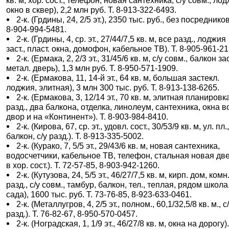
кв. м, хор. сост., телефон, новая сантехника, с/у совм., ло
окно в сквер), 2,2 млн руб. Т. 8-913-322-6493.
2-к. (Грдины, 24, 2/5 эт.), 2350 тыс. руб., без посредников
8-904-994-5481.
2-к. (Грдины, 4, ср. эт., 27/44/7,5 кв. м, все разд., лоджия
заст., пласт. окна, домофон, кабельное ТВ). Т. 8-905-961-21
2-к. (Ермака, 2, 2/3 эт., 31/45/6 кв. м, с/у совм., балкон зас
метал. дверь), 1,3 млн руб. Т. 8-950-571-1909.
2-к. (Ермакова, 11, 14-й эт., 64 кв. м, большая застекл.
лоджия, элитная), 3 млн 300 тыс. руб. Т. 8-913-138-6265.
2-к. (Ермакова, 3, 12/14 эт., 70 кв. м, элитная планировка
разд., два балкона, отделка, линолеум, сантехника, окна в
двор и на «Континент»). Т. 8-903-984-8410.
2-к. (Кирова, 67, ср. эт., удовл. сост., 30/53/9 кв. м, ул. пл.
балкон, с/у разд.). Т. 8-913-335-5002.
2-к. (Курако, 7, 5/5 эт., 29/43/6 кв. м, новая сантехника,
водосчетчики, кабельное ТВ, телефон, стальная новая две
в хор. сост.). Т. 72-57-85, 8-903-942-1260.
2-к. (Кутузова, 24, 5/5 эт., 46/27/7,5 кв. м, кирп. дом, комн
разд., с/у совм., тамбур, балкон, тел., теплая, рядом школа,
сада), 1600 тыс. руб. Т. 73-76-85, 8-923-633-0461.
2-к. (Металлугров, 4, 2/5 эт., полном., 60,1/32,5/8 кв. м., с
разд.). Т. 76-82-67, 8-950-570-0457.
2-к. (Ноградская, 1, 1/9 эт., 46/27/8 кв. м, окна на дорогу).