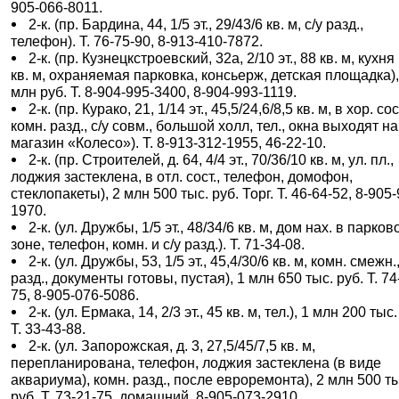
905-066-8011.
2-к. (пр. Бардина, 44, 1/5 эт., 29/43/6 кв. м, с/у разд.,
телефон). Т. 76-75-90, 8-913-410-7872.
2-к. (пр. Кузнецкстроевский, 32а, 2/10 эт., 88 кв. м, кухня
кв. м, охраняемая парковка, консьерж, детская площадка),
млн руб. Т. 8-904-995-3400, 8-904-993-1119.
2-к. (пр. Курако, 21, 1/14 эт., 45,5/24,6/8,5 кв. м, в хор. сос
комн. разд., с/у совм., большой холл, тел., окна выходят на
магазин «Колесо»). Т. 8-913-312-1955, 46-22-10.
2-к. (пр. Строителей, д. 64, 4/4 эт., 70/36/10 кв. м, ул. пл.,
лоджия застеклена, в отл. сост., телефон, домофон,
стеклопакеты), 2 млн 500 тыс. руб. Торг. Т. 46-64-52, 8-905
1970.
2-к. (ул. Дружбы, 1/5 эт., 48/34/6 кв. м, дом нах. в парков
зоне, телефон, комн. и с/у разд.). Т. 71-34-08.
2-к. (ул. Дружбы, 53, 1/5 эт., 45,4/30/6 кв. м, комн. смежн.,
разд., документы готовы, пустая), 1 млн 650 тыс. руб. Т. 74
75, 8-905-076-5086.
2-к. (ул. Ермака, 14, 2/3 эт., 45 кв. м, тел.), 1 млн 200 тыс.
Т. 33-43-88.
2-к. (ул. Запорожская, д. 3, 27,5/45/7,5 кв. м,
перепланирована, телефон, лоджия застеклена (в виде
аквариума), комн. разд., после евроремонта), 2 млн 500 т
руб. Т. 73-21-75, домашний, 8-905-073-2910.