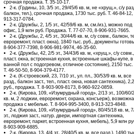
срочная продажа. Т. 35-10-17.
2-к. (Грдины, 10, 3/5 эт., 29/45/6 кв. м, не «хрущ.», с/у раз
балкон, тел.), срочная продажа, 1730 тыс. руб. Т. 46-84-12, 
913-317-0784.
2-к. (Дружбы, 2, 1/5 эт., 42/59/6 кв. м, см./из.), можно под
офис, 1,9 млн руб. Продажа. Т. 77-07-70, 8-906-931-7665.
2-к. (Дружбы, 2, 4/5 эт., 30/44/6 кв. м, с/у совм., балкон, те
евроремонт, пласт. окна), 1840 тыс. руб., документы готовы
8-904-377-7398, 8-906-981-9974, 46-35-60.
2-к. (Дружбы, 42, 2/5 эт., 34/43/6 кв. м, «хрущ.», с/у совм.
пласт. окна, встроенная кухня, встроенные шкафы-купе, в
ванной пол с подогревом, отличное состояние), 2150 тыс. 
Т. 46-50-50, 8-904-379-4177.
2-к. (К-строевский, 23, 7/10 эт., ул. пл., 30/53/9 кв. м, все
разд., балкон заст., тел., пласт. окна, новая сантехника), 2,
руб., продажа. Т. 8-903-909-8173, 8-960-922-0859.
2-к. (Кирова, 109, «Изумрудный город», 2/13 эт., 100/60/
кв. м, 2 лоджии, евроремонт, охрана, консъерж), возможн
продажа с мебелью. Т. 8-904-995-3400, 8-913-323-4848.
2-к. (Кирова, 109, «Изумрудный город», 80/45/18 кв. м, 7
эт., лоджия заст., натур. двери, импортная сантехника,
евроремонт, паркет, встроенная кухня, мебель), 5,9 млн руб
8-903-909-6885.
2-к. (Кирова, 13, 4/4 эт., 28/40/5 кв. м, все разд.), 1490 ты