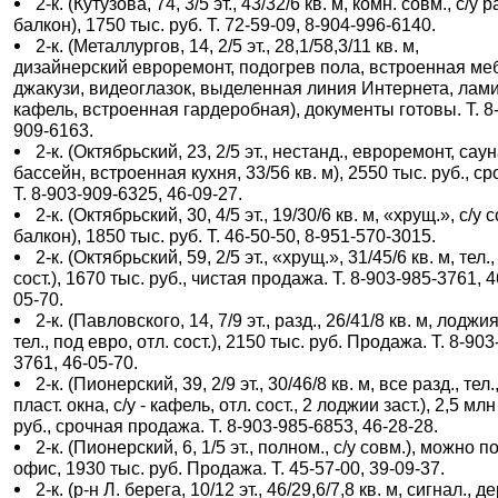
2-к. (Кутузова, 74, 3/5 эт., 43/32/6 кв. м, комн. совм., с/у р
балкон), 1750 тыс. руб. Т. 72-59-09, 8-904-996-6140.
2-к. (Металлургов, 14, 2/5 эт., 28,1/58,3/11 кв. м,
дизайнерский евроремонт, подогрев пола, встроенная ме
джакузи, видеоглазок, выделенная линия Интернета, лами
кафель, встроенная гардеробная), документы готовы. Т. 8
909-6163.
2-к. (Октябрьский, 23, 2/5 эт., нестанд., евроремонт, саун
бассейн, встроенная кухня, 33/56 кв. м), 2550 тыс. руб., ср
Т. 8-903-909-6325, 46-09-27.
2-к. (Октябрьский, 30, 4/5 эт., 19/30/6 кв. м, «хрущ.», с/у 
балкон), 1850 тыс. руб. Т. 46-50-50, 8-951-570-3015.
2-к. (Октябрьский, 59, 2/5 эт., «хрущ.», 31/45/6 кв. м, тел.,
сост.), 1670 тыс. руб., чистая продажа. Т. 8-903-985-3761, 4
05-70.
2-к. (Павловского, 14, 7/9 эт., разд., 26/41/8 кв. м, лоджия
тел., под евро, отл. сост.), 2150 тыс. руб. Продажа. Т. 8-903
3761, 46-05-70.
2-к. (Пионерский, 39, 2/9 эт., 30/46/8 кв. м, все разд., тел.
пласт. окна, с/у - кафель, отл. сост., 2 лоджии заст.), 2,5 млн
руб., срочная продажа. Т. 8-903-985-6853, 46-28-28.
2-к. (Пионерский, 6, 1/5 эт., полном., с/у совм.), можно п
офис, 1930 тыс. руб. Продажа. Т. 45-57-00, 39-09-37.
2-к. (р-н Л. берега, 10/12 эт., 46/29,6/7,8 кв. м, сигнал., д