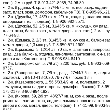
сост.), 2 млн руб. Т. 8-913-421-8935, 74-96-89.
2-к. (Грдины, 4, ср. эт., 27/44/7,5 кв. м, все разд., лоджия
заст., пласт. окна, домофон, кабельное ТВ). Т. 8-905-961-21
2-к. (Дружбы, 17, 43/9 кв. м, 2/9 эт., кондиц., пластик. окн
евроремонт, тел., лоджия). Т. 8-906-982-3571.
2-к. (Дружбы, 52, 2/5 эт., 31/46/6 кв. м, «хрущ.», с/у разд.,
пласт. окна, балкон заст., метал. дверь, хор. сост.), 2 млн ру
77-64-93.
2-к. (Ермака, 2, 2/3 эт., 31/45/6 кв. м, с/у совм., балкон зас
метал. дверь), 1,3 млн руб. Т. 8-950-571-1909.
2-к. (Ермакова, 3, 12/14 эт., 70 кв. м, элитная планировка
разд., два балкона, отделка, линолеум, сантехника, окна в
двор и на «Континент»). Т. 8-903-984-8410.
2-к. (Запорожская, 5, 7/9 эт.), 2200 тыс. руб. Т. 8-903-069
9737.
2-к. (Запорожская, 7, 7/9 эт., разд., 27/44/7,5 кв. м, лодж
застекл.). Т. 8-913-418-1020, 76-77-67, после 18 ч.
2-к. (Казарновского, 1, 56,5/33,4/9 кв. м, полнометр., 2
темнушки, окна на две стороны, домофон, балкон). Т. 8-95
173-2179, 8-903-994-1923.
2-к. (Кирова, 59, 2/9 эт., 43/27/7 кв. м, комн. разд., после
ремонта, пластик. окна, лоджия, ламинат, новые сантехни
двери и обои, метал. дверь, телефон). Т. 74-15-99, 8-903-9