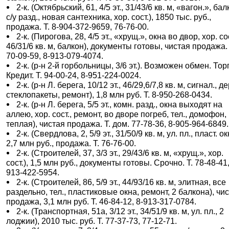
2-к. (Октябрьский, 61, 4/5 эт., 31/43/6 кв. м, «вагон.», бал
с/у разд., новая сантехника, хор. сост.), 1850 тыс. руб.,
продажа. Т. 8-904-372-9659, 76-76-00.
2-к. (Пирогова, 28, 4/5 эт., «хрущ.», окна во двор, хор. сос
46/31/6 кв. м, балкон), документы готовы, чистая продажа. 
70-09-59, 8-913-079-4074.
2-к. (р-н 2-й горбольницы, 3/6 эт.). Возможен обмен. Торг
Кредит. Т. 94-00-24, 8-951-224-0024.
2-к. (р-н Л. берега, 10/12 эт., 46/29,6/7,8 кв. м, сигнал., д
стеклопакеты, ремонт), 1,8 млн руб. Т. 8-950-268-0434.
2-к. (р-н Л. берега, 5/5 эт., комн. разд., окна выходят на
аллею, хор. сост., ремонт, во дворе погреб, тел., домофон,
теплая), чистая продажа. Т. дом. 77-78-36, 8-905-964-6849.
2-к. (Свердлова, 2, 5/9 эт., 31/50/9 кв. м, ул. пл., пласт. ок
2,7 млн руб., продажа. Т. 76-76-00.
2-к. (Строителей, 37, 3/3 эт., 29/43/6 кв. м, «хрущ.», хор.
сост.), 1,5 млн руб., документы готовы. Срочно. Т. 78-48-41,
913-422-5954.
2-к. (Строителей, 86, 5/9 эт., 44/93/16 кв. м, элитная, все
раздельно, тел., пластиковые окна, ремонт, 2 балкона), чи
продажа, 3,1 млн руб. Т. 46-84-12, 8-913-317-0784.
2-к. (Транспортная, 51а, 3/12 эт., 34/51/9 кв. м, ул. пл., 2
лоджии), 2010 тыс. руб. Т. 77-37-73, 77-12-71.