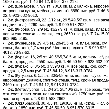
1680 тыс. руб. Т. 46-84-12, 8-904-373-2175.
2-к. (Ермакова, 7, 9/9 эт., 70/16 кв. м, 2 балкона, евроре
встроенная кухня, мебель, ламинат), 5580 тыс. руб. Т. 46-6
22, 8-923-632-9010.
2-к. (К-строевский, 22, 2/12 эт., 29,5/49,5/7 кв. м, все разд
лоджии, тел.), 2260 тыс. руб. Т. 8-909-518-2024.
2-к. (Кирова, 59, 2/9 эт., 43/27/7 кв. м, комн. разд., пласт. 
новая сантехника, ламинат, тел.), 2650 тыс. руб. Т. 74-15-99
903-985-5185.
2-к. (Кузнецова, 29, 4/5 эт., 28/45/6 кв. м, план. разд., с/у
совм., балкон), 1,7 млн руб. Чистая продажа. Т. 8-960-926-
4012, 73-92-62.
2-к. (Курако, 16, 2/5 эт., 40,5/65,7/8,5 кв. м, полном., с/у р
балкон), продажа, 2550 тыс. руб. Т. 46-50-50, 8-923-632-90
2-к. (Курако, 6, 3/5 эт., 37/59/8 кв. м, все разд., хор. сост.),
продажа, 2,5 млн руб. Т. 46-84-12, 8-913-317-0784.
2-к. (Кутузова, 6, 5/5 эт., 30/54/8 кв. м, полном., с/у совм.,
евроремонт, джакузи, сплит-система, тел.), срочная прода
2460 тыс. руб. Т. 46-84-12, 8-913-317-0784.
2-к. (Металлургов, 31, 2/4 эт., 28/40/6 кв. м, все разд., тел
отл. сост., пласт. окна, новая сантехника), 1750 тыс. руб., т
чистая продажа. Т. 8-951-588-2662.
2-к. (Октябрьский, 30, 4/5 эт., 19/30/6 кв. м, «хрущ.», с/у 
балкон), 1850 тыс. руб. Т. 46-50-50, 8-951-570-3015.