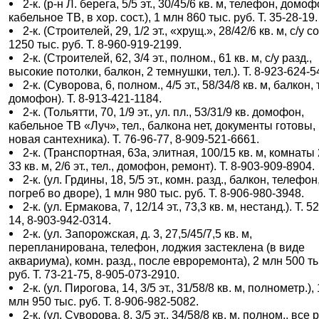
2-к. (р-н Л. берега, 5/5 эт., 30/45/6 кв. м, телефон, домоф
кабельное ТВ, в хор. сост.), 1 млн 860 тыс. руб. Т. 35-28-19.
2-к. (Строителей, 29, 1/2 эт., «хрущ.», 28/42/6 кв. м, с/у со
1250 тыс. руб. Т. 8-960-919-2199.
2-к. (Строителей, 62, 3/4 эт., полном., 61 кв. м, с/у разд.,
высокие потолки, балкон, 2 темнушки, тел.). Т. 8-923-624-5
2-к. (Суворова, 6, полном., 4/5 эт., 58/34/8 кв. м, балкон, 
домофон). Т. 8-913-421-1184.
2-к. (Тольятти, 70, 1/9 эт., ул. пл., 53/31/9 кв. домофон,
кабельное ТВ «Луч», тел., балкона нет, документы готовы,
новая сантехника). Т. 76-96-77, 8-909-521-6661.
2-к. (Транспортная, 63а, элитная, 100/15 кв. м, комнаты 
33 кв. м, 2/6 эт., тел., домофон, ремонт). Т. 8-903-909-8904.
2-к. (ул. Грдины, 18, 5/5 эт., комн. разд., балкон, телефон
погреб во дворе), 1 млн 980 тыс. руб. Т. 8-906-980-3948.
2-к. (ул. Ермакова, 7, 12/14 эт., 73,3 кв. м, нестанд.). Т. 5
14, 8-903-942-0314.
2-к. (ул. Запорожская, д. 3, 27,5/45/7,5 кв. м,
перепланирована, телефон, лоджия застеклена (в виде
аквариума), комн. разд., после евроремонта), 2 млн 500 т
руб. Т. 73-21-75, 8-905-073-2910.
2-к. (ул. Пирогова, 14, 3/5 эт., 31/58/8 кв. м, полнометр.), 
млн 950 тыс. руб. Т. 8-906-982-5082.
2-к. (ул. Суворова, 8, 3/5 эт., 34/58/8 кв. м, полном., все р