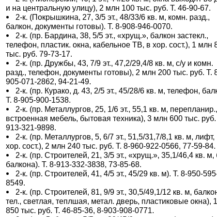
и на центральную улицу), 2 млн 100 тыс. руб. Т. 46-90-67.
2-к. (Покрышкина, 27, 3/5 эт., 48/33/6 кв. м, комн. разд.,
балкон, документы готовы). Т. 8-908-946-0070.
2-к. (пр. Бардина, 38, 5/5 эт., «хрущ.», балкон застекл.,
телефон, пластик. окна, кабельное ТВ, в хор. сост.), 1 млн 
тыс. руб. 79-73-17.
2-к. (пр. Дружбы, 43, 7/9 эт., 47,2/29,4/8 кв. м, с/у и комн.
разд., телефон, документы готовы), 2 млн 200 тыс. руб. Т. 
905-071-2862, 94-21-49.
2-к. (пр. Курако, д. 43, 2/5 эт., 45/28/6 кв. м, телефон, бал
Т. 8-905-900-1538.
2-к. (пр. Металлургов, 25, 1/6 эт., 55,1 кв. м, перепланир.
встроенная мебель, бытовая техника), 3 млн 600 тыс. руб. 
913-321-9898.
2-к. (пр. Металлургов, 5, 6/7 эт., 51,5/31,7/8,1 кв. м, лифт,
хор. сост.), 2 млн 240 тыс. руб. Т. 8-960-922-0566, 77-59-84.
2-к. (пр. Строителей, 21, 3/5 эт., «хрущ.», 35,1/46,4 кв. м,
балкона). Т. 8-913-332-3838, 73-85-68.
2-к. (пр. Строителей, 41, 4/5 эт., 45/29 кв. м). Т. 8-950-595
8549.
2-к. (пр. Строителей, 81, 9/9 эт., 30,5/49,1/12 кв. м, балко
тел., светлая, теплшая, метал. дверь, пластиковые окна), 
850 тыс. руб. Т. 46-85-36, 8-903-908-0771.