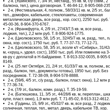
2-к. (Ушинского, 7, 3/4 эт., нестанд., 55 кв. м, с/у совм., 2
балкона, тел.), цена договорная. Т. 46-84-12, 8-905-068-23
2-к. (Фестивальная, 4, полном., 58/33/11 кв. м, 2/5 эт., ба
тел., домофон, кабельное, стеклопакеты, современная
металлическая дверь, все разд., хор. сост.), 2250 тыс. руб. 
45-00-36, 8-904-370-6767.
2-к. (Франкфурта, 4, 2/9 эт., 27/43/7,5 кв. м, все разд.,
лоджия, тел.), 2,2 млн руб. Т. 8-906-924-1775.
2-к. (Циолковского, 58, 1/5 эт., 32/45/7 кв. м, разд., тел., п
окна, хор. сост.), 1750 тыс. руб. Т. 77-37-73, 77-12-71.
2-к. (Циолковского, 58, 3/5 эт., возле к/т «Сибирь», 31/42/
м, «хрущ.», удовл. сост.), 1850 тыс. руб. Или поменяю на 3-
кв-ру с доплатой в Н-байдаевке. Т. 8-913-332-0035, 8-905-
8149.
2-к. (25 лет Октября, 21, 2/4 эт., 61/33/7 кв. м, полном., в
разд., балкон, тел., документы готовы), 1950 тыс. руб. Без
посредников. Т. 72-38-09, 8-904-578-8888.
2-к. (59/6, 4/5 эт., с/у разд., балкон, пласт. окна), 1,2 млн 
Т. 77-36-74.
2-к. (7/9 эт., балкон, комн. разд.). Т. 35-19-59.
2-к. (Батюшкова, 11, 3/5 эт., 44/28/6 кв. м, переплан., шк
купе, пласт. окно), 1,9 млн руб. Т. 71-85-02, 8-913-312-4612.
2-к. (Грдины, 15, 9/9 эт., 45/32/7 кв. м, все разд., 2 лоджи
солнечная, теплая, тел., метал. дверь, кабельное ТВ, хор.