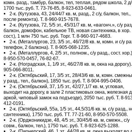
комн. разд., тамбур, балкон, тел, теплая, рядом школа, 2 д/
1700 тыс. руб. Т. 73-76-85, 8-923-633-0461.
2-к. (Кутузова, 43, 24/44/7 кв. м, разд., 2 с/у, балкон, тел.,
после ремонта). Т. 8-960-915-7678.
2-к. (Кутузова, 72, 5/5 эт., 45/31/7 кв. м, «вагонч.», с/у раз
балкон, домофон, кабельное ТВ, новая сантехника, в хор.
сост.), 1 млн 750 тыс. руб. Торг. Т. 8-960-917-4683.
2-к. (Металлургов, 23, 3/5 эт., 46/72/8 кв. м, комн. и с/у ра
телефон, 2 балкона). Т. 8-905-068-1235.
2-к. (Металлургов, 4, 2/5 эт., полном., с/у разд., сост. хор.)
8-950-570-0457, 76-82-67.
2-к. (Ноградская, 1, 1/9 эт., 46/27/8 кв. м, окна на дорогу).
905-066-8011.
2-к. (Октябрьский, 17, 3/5 эт., 28/43/6 кв. м, комн. смежны
у разд., тел., балкон), 1850 тыс. руб. Т. 8-904-995-0406.
2-к. (Октябрьский, 37, 1/5 эт., 42/27,1/7 кв. м, угловая,
выходит на дорогу, в зале 2 пластиковых окна, железная 
аркой, чиповый замок на подъезде), 2050 тыс. руб. Т. 8-91
412-0191.
2-к. (Октябрьский, 55а, 1/5 эт., 44,5/31/6 кв. м, с/у разд.,
сантехника), 1750 тыс. руб. ТТ. 77-21-60, 8-950-570-5508.
2-к. (Орджоникидзе, 48, 4/5 эт., 30/45/6 кв. м, смежн., с/у
совм., балкон, тел.), 1750 тыс. руб. Т. 8-923-625-1288.
2-к. (Пионерский, 46, 1 эт., 44/28 кв. м, окна выходят во