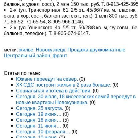
балкон, в удовл. сост.), 2 млн 150 тыс. руб. Т. 8-913-425-39
2-к. (ул. Транспортная, 61, 2/5 эт., 45/36/7 кв. м, пластик.
окна, в хор. сост., балкон застекл., тел.), 1 млн 800 тыс. руб.
71-86-52, 71-65-54, 8-905-966-1146.
2-к. (ул. Ушинского, 4а, 5/5 эт., 50/28/8 кв. м, с/у совм., бе
балкона, телефон). Т. 8-905-074-6147.
метки:
жилье
,
Новокузнецк. Продажа двухкомнатные
Центральный район
,
франт
Статьи по теме:
Южане переедут на север.
(0)
ХК СДС построит жилья в 2 раза больше.
(0)
Социальная ипотека в действии.
(0)
Сегодня, 30 июля, 18 киселевских семей переедут в
новые квартиры Новокузнецка.
(0)
Сегодня, 25 августа.
(0)
Сегодня, 19 июня…
(0)
Сегодня, 18 июня…
(5)
Сегодня, 11 июня…
(0)
Сегодня, 10 февраля…
(0)
Сегодня, 10 июня.
(0)