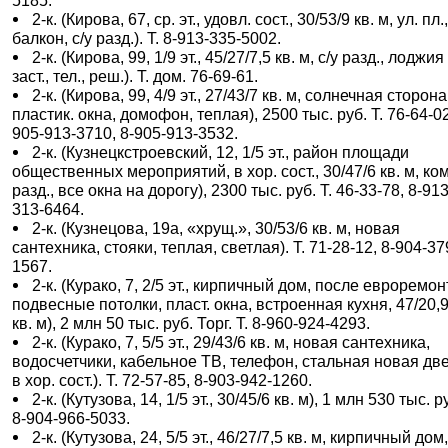
5185.
2-к. (Кирова, 67, ср. эт., удовл. сост., 30/53/9 кв. м, ул. пл.
балкон, с/у разд.). Т. 8-913-335-5002.
2-к. (Кирова, 99, 1/9 эт., 45/27/7,5 кв. м, с/у разд., лоджия
заст., тел., реш.). Т. дом. 76-69-61.
2-к. (Кирова, 99, 4/9 эт., 27/43/7 кв. м, солнечная сторона
пластик. окна, домофон, теплая), 2500 тыс. руб. Т. 76-64-02
905-913-3710, 8-905-913-3532.
2-к. (Кузнецкстроевский, 12, 1/5 эт., район площади
общественных мероприятий, в хор. сост., 30/47/6 кв. м, ко
разд., все окна на дорогу), 2300 тыс. руб. Т. 46-33-78, 8-913
313-6464.
2-к. (Кузнецова, 19а, «хрущ.», 30/53/6 кв. м, новая
сантехника, стояки, теплая, светлая). Т. 71-28-12, 8-904-37
1567.
2-к. (Курако, 7, 2/5 эт., кирпичный дом, после евроремон
подвесные потолки, пласт. окна, встроенная кухня, 47/20,9
кв. м), 2 млн 50 тыс. руб. Торг. Т. 8-960-924-4293.
2-к. (Курако, 7, 5/5 эт., 29/43/6 кв. м, новая сантехника,
водосчетчики, кабельное ТВ, телефон, стальная новая две
в хор. сост.). Т. 72-57-85, 8-903-942-1260.
2-к. (Кутузова, 14, 1/5 эт., 30/45/6 кв. м), 1 млн 530 тыс. ру
8-904-966-5033.
2-к. (Кутузова, 24, 5/5 эт., 46/27/7,5 кв. м, кирпичный дом